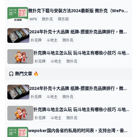
微扑克下载与安装方法2024最新版 微扑克（WePoker）是一款流行的德州扑克应用程序，可以在多个平台上下载和安装。以下是下载和安装微扑克的主要方法： 安卓设备安装 安卓用户可以
WPK
微扑克
俱乐部
2024年扑克十大品牌 纸牌-掼蛋扑克品牌排行，微扑克牌哪个牌子好 2024年扑克十大品牌 十大扑克品牌排行榜，纸牌-掼蛋扑克品牌排行，扑克牌哪个牌子好 扑克什么牌子好？经专业评测的2024年扑克十大品牌名单发布
扑克牌
斗地主
微扑克
扑克牌斗地主怎么玩 玩斗地主有哪些小技巧 斗地主游戏玩法指南 扑克牌斗地主是一种三人玩的争先型牌类游戏，每局牌有一个玩家是“地主”，独自对抗另两个组成同盟的玩家。斗地主玩法比较简单，发牌时，庄家先从牌堆
扑克牌
斗地主
微扑克
🎧 熱門文章 🔥
2024年扑克十大品牌 纸牌-掼蛋扑克品牌排行，微扑克牌哪个牌子好 2024年扑克十大品牌 十大扑克品牌排行榜，纸牌-掼蛋扑克品牌排行，扑克牌哪个牌子好 扑克什么牌子好？经专业评测的2024年扑克十大品牌名单发布
扑克牌
斗地主
微扑克
扑克牌斗地主怎么玩 玩斗地主有哪些小技巧 斗地主游戏玩法指南 扑克牌斗地主是一种三人玩的争先型牌类游戏，每局牌有一个玩家是“地主”，独自对抗另两个组成同盟的玩家。斗地主玩法比较简单，发牌时，庄家先从牌堆
扑克牌
斗地主
微扑克
wepoker国内各省约私局的时间表，支持台湾、香港、澳门 WePoker（中文名：微扑克）是一个在线德州扑克平台，俱乐部提供各种级别的约局服务。WePoker的约私局时间表大致如下：本俱乐部支持台湾