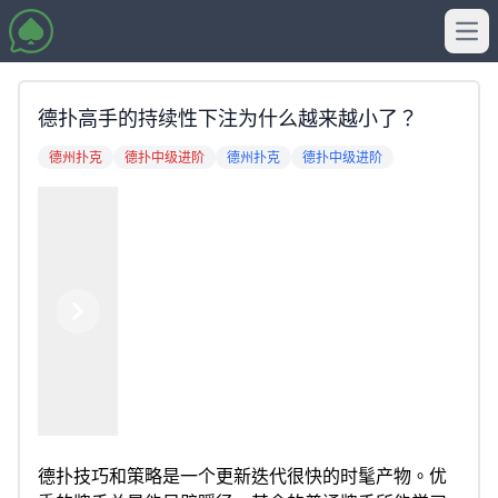
Ope
德扑高手的持续性下注为什么越来越小了？
德州扑克
德扑中级进阶
德州扑克
德扑中级进阶
Previous
Next
德扑技巧和策略是一个更新迭代很快的时髦产物。优