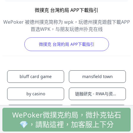
微撲克 台灣約局 APP下載指引
WePoker 被德州撲克简称为 wpk，玩德州撲克遊戲下載APP
首选WPK，与朋友玩德州扑克在线
微撲克 台灣約局 APP下載指引
bluff card game
mansfield town
by casino
链融研究 - RWA与资产代币化观察
OKB交易所官网-实时掌握数字资产市场动态
o易交易所app下载 - 手机端安装与交易平台使用说明
WePoker微撲克約局，微扑克钻石
💎，請點這裡，加客服上下分
Facebook
Instagram
Twitter