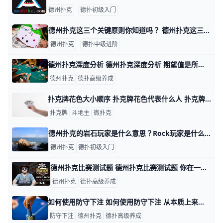
德州扑克
德扑初级入门
德州扑克这三个关键原则你知道吗？ 德州扑克这三个关键原则你知道吗？ 德州扑克有三大原则是所有玩德州扑克的朋友都必须知道的，那就是了解对手、科学打牌和资金管理。 要打好德州扑克的最
德州扑克
德扑中级进阶
德州扑克深度分析 德州扑克深度分析 期望值是所有可能结果的加权平均值。事实上，改变你考虑的场景往往是有益的。一方面，你可以把多个场景聚集成组。这给你了更少的场景
德州扑克
德扑高级养成
扑克牌花色大小顺序 扑克牌花色代表什么人 扑克牌分为四种花色：黑桃、方块、梅花和红桃，但各国人民都以本国民族文化对四种花色给予不同的文化阐述，比如说，中国人将四种花色理解为春、夏、秋
扑克牌
斗地主
微扑克
德州扑克的岩石玩家是什么意思？Rock玩家是什么意思？ 德州扑克中有八大类型的玩家，分别为：岩石玩家（Rocks），糊涂虫（Nits），疯狂玩家（Maniacs），弱紧型（Weak Tight Players
德州扑克
德扑初级入门
德州扑克比赛测试题 德州扑克比赛测试题 你在一个1000美元买入扑克锦标赛的后期阶段。盲注是15000/30000，你有1300000筹码。你在HJ位置拿着A♥ 1
德州扑克
德扑高级养成
如何使用防守下注 如何使用防守下注 从本质上来说，防守下注的目标，就是最小化你在边缘情况下的损失，通常在这些情况中，你无法确定自己是否持有最好的牌，但又不得不跟
防守下注
德州扑克
德扑高级养成