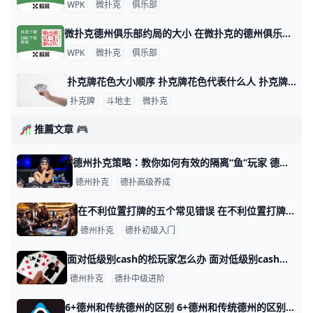
WPK
微扑克
俱乐部
微扑克德州俱乐部约局的大小 在微扑克的德州俱乐部中，约局的大小通常取决于多个因素，包括玩家的资金实力、俱乐部的规则以及所选择的游戏类型。以下是一些关于微扑克德州俱乐部约
WPK
微扑克
俱乐部
扑克牌花色大小顺序 扑克牌花色代表什么人 扑克牌分为四种花色：黑桃、方块、梅花和红桃，但各国人民都以本国民族文化对四种花色给予不同的文化阐述，比如说，中国人将四种花色理解为春、夏、秋
扑克牌
斗地主
微扑克
🎢 推薦文章 🎮
德州扑克策略：教你如何有效的隔离“鱼”玩家 德州扑克策略：教你如何有效的隔离“鱼”玩家 鱼和鲨鱼是扑克永恒的话题。 扑克游戏的终极目的是成为一名优秀玩家（鲨鱼），之后从差劲的玩家（鱼）手中
德州扑克
德扑高级养成
在不利位置打牌的五个常见错误 在不利位置打牌的五个常见错误 大多数人刚开始扑克学习时都知道，相对对手处于有利位置总是比处于不利位置更受欢迎。对于所有德州扑克游戏形式，特别是
德州扑克
德扑初级入门
面对低级别cash的松玩家怎么办 面对低级别cash的松玩家怎么办 去年市面上出了一本关于低级别cash策略的新书，内容主要讲的是$1-$2，$2-$5cash桌的打法，看书的
德州扑克
德扑中级进阶
6+德州和传统德州的区别 6+德州和传统德州的区别 6+德州在每条街的派牌和下注也基本和传统德州一样，唯一有一点区别的是在河牌圈的派牌。这个全新的游戏在河牌圈是给每位在