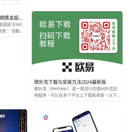
供
需要了解如何
微扑克 WPT Global 最新賽事總獎金超過 $360 萬台幣，專屬於亞洲玩家！
超過 $360
詳情： 活動期
次：6 場比
微扑克下载与安装方法2024最新版
微扑克（WePoker）是一款流行的德州扑克应
用程序，可以在多个平台上下载和安装。以下
是下载和安装微扑克的主要方法： 安卓设备安
装 安卓用户可以