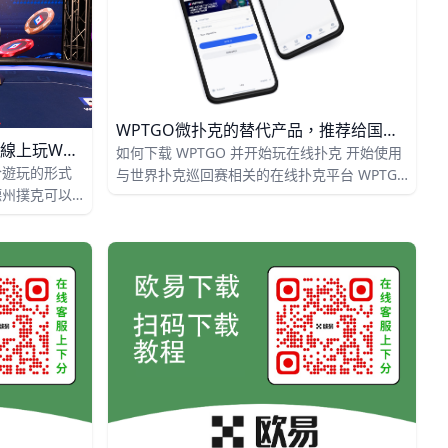
WPTGO微扑克的替代产品，推荐给国外玩家
台灣可以玩德州撲克嗎？台灣線上玩WPT（世界撲克巡迴賽）是合法的？
如何下载 WPTGO 并开始玩在线扑克 开始使用
於遊玩的形式
与世界扑克巡回赛相关的在线扑克平台 WPTGO
德州撲克可以
非常简单快捷。按照这些简单的步骤下载软件
透過經過政府
并设置您的帐户。 步骤 1：下载 WPTGO