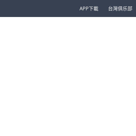
APP下載
台灣俱乐部