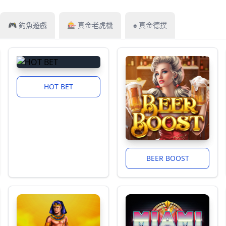
🎮
釣魚遊戲
🎰
真金老虎機
♠️
真金德撲
HOT BET
BEER BOOST