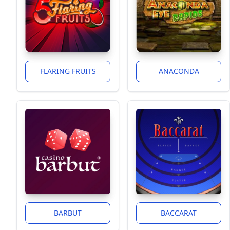
FLARING FRUITS
ANACONDA
BARBUT
BACCARAT