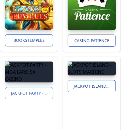
BOOKSTEMPLES
CASINO PATIENCE
JACKPOT ISLAND - SLOTS MACHINE
JACKPOT PARTY - MGA LARO SA CASINO