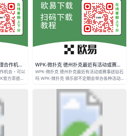
WPK-微扑克 俱乐部是否有代理合作机会，可以送WPK钻石吗？
WPK-微扑克 德州扑克最近有活动或赛事送钻石吗
合作机会，可以
WPK-微扑克 德州扑克最近有活动或赛事送钻石
PK官方渠道，
吗 WPK-微扑克 俱乐部不定期会举办各种活动
全球德州玩家合
和赛事，金三角俱乐部提供3/6起步在线约局，
不定期送钻