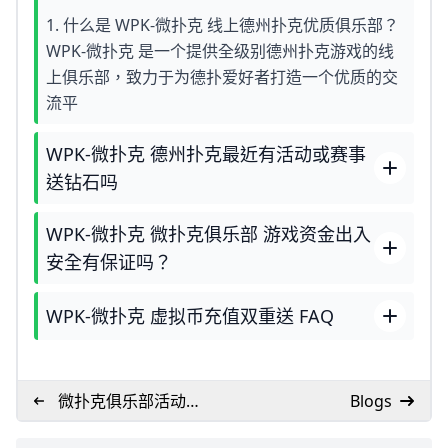
1. 什么是 WPK-微扑克 线上德州扑克优质俱乐部？
WPK-微扑克 是一个提供全级别德州扑克游戏的线
上俱乐部，致力于为德扑爱好者打造一个优质的交
流平
WPK-微扑克 德州扑克最近有活动或赛事
送钻石吗
WPK-微扑克 微扑克俱乐部 游戏资金出入
安全有保证吗？
WPK-微扑克 虚拟币充值双重送 FAQ
微扑克俱乐部活动与
Blogs
赛事概述