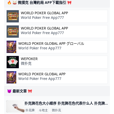
🔥 🥁 微撲克 台灣約局 APP下載指引 🎀
WORLD POKER GLOBAL APP
World Poker Free App777
WORLD POKER GLOBAL APP
World Poker Free App777
WORLD POKER GLOBAL APP グローバル
World Poker Free App777
WEPOKER
微扑克
WORLD POKER GLOBAL APP
World Poker Free App777
😈 最新文章 🎀
扑克牌花色大小顺序 扑克牌花色代表什么人 扑克牌分为四种花色：黑桃、方块、梅花和红桃，但各国人民都以本国民族文化对四种花色给予不同的文化阐述，比如说，中国人将四种花色理解为春、夏、秋
扑克牌
斗地主
微扑克