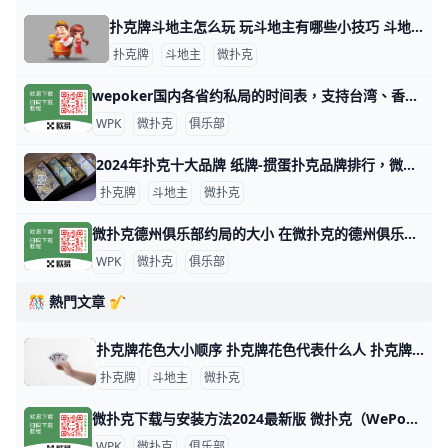
扑克牌斗地主怎么玩 玩斗地主有哪些小技巧 斗地主游戏玩法指南 扑克牌斗地主是一种三人玩的争先型牌类游戏，每局牌有一个玩家是“地主”，独自对抗另两个组成同盟的玩家。斗地主玩法比较简单，发牌时，庄家先从牌堆
扑克牌
斗地主
微扑克
wepoker国内各省约私局的时间表，支持台湾、香港、澳门 WePoker（中文名：微扑克）是一个在线德州扑克平台，俱乐部提供各种级别的约局服务。WePoker的约私局时间表大致如下：本俱乐部支持台湾
WPK
微扑克
俱乐部
2024年扑克十大品牌 纸牌-掼蛋扑克品牌排行，微扑克牌哪个牌子好 2024年扑克十大品牌 十大扑克品牌排行榜，纸牌-掼蛋扑克品牌排行，扑克牌哪个牌子好 扑克什么牌子好？经专业评测的2024年扑克十大品牌名单发布
扑克牌
斗地主
微扑克
微扑克德州俱乐部约局的大小 在微扑克的德州俱乐部中，约局的大小通常取决于多个因素，包括玩家的资金实力、俱乐部的规则以及所选择的游戏类型。以下是一些关于微扑克德州俱乐部约
WPK
微扑克
俱乐部
🎊 熱門文章 🎷
扑克牌花色大小顺序 扑克牌花色代表什么人 扑克牌分为四种花色：黑桃、方块、梅花和红桃，但各国人民都以本国民族文化对四种花色给予不同的文化阐述，比如说，中国人将四种花色理解为春、夏、秋
扑克牌
斗地主
微扑克
微扑克下载与安装方法2024最新版 微扑克（WePoker）是一款流行的德州扑克应用程序，可以在多个平台上下载和安装。以下是下载和安装微扑克的主要方法： 安卓设备安装 安卓用户可以
WPK
微扑克
俱乐部