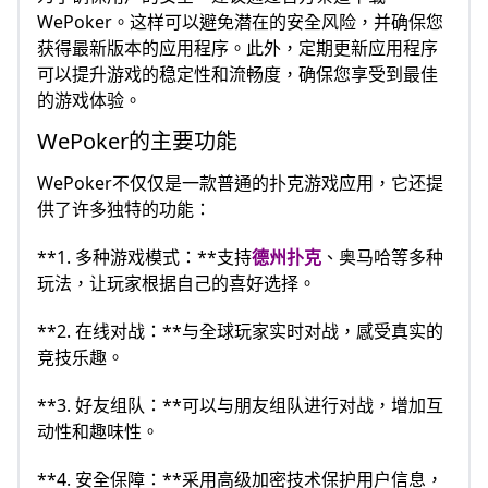
WePoker。这样可以避免潜在的安全风险，并确保您
获得最新版本的应用程序。此外，定期更新应用程序
可以提升游戏的稳定性和流畅度，确保您享受到最佳
的游戏体验。
WePoker的主要功能
WePoker不仅仅是一款普通的扑克游戏应用，它还提
供了许多独特的功能：
**1. 多种游戏模式：**支持
德州扑克
、奥马哈等多种
玩法，让玩家根据自己的喜好选择。
**2. 在线对战：**与全球玩家实时对战，感受真实的
竞技乐趣。
**3. 好友组队：**可以与朋友组队进行对战，增加互
动性和趣味性。
**4. 安全保障：**采用高级加密技术保护用户信息，