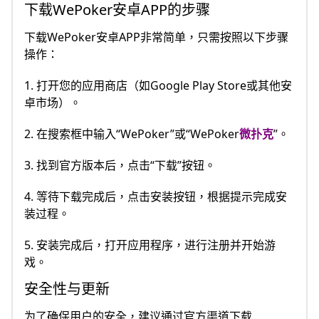
下载WePoker安卓APP的步骤
下载WePoker安卓APP非常简单，只需按照以下步骤
操作：
1. 打开您的应用商店（如Google Play Store或其他安
卓市场）。
2. 在搜索框中输入“WePoker”或“WePoker
微扑克
”。
3. 找到官方版本后，点击“下载”按钮。
4. 等待下载完成后，点击安装按钮，根据提示完成安
装过程。
5. 安装完成后，打开应用程序，进行注册并开始游
戏。
安全性与更新
为了确保用户的安全，建议通过官方渠道下载