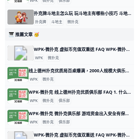
WPK
微扑克
俱乐部
扑克牌斗地主怎么玩 玩斗地主有哪些小技巧 斗地主游戏玩法指南 扑克牌斗地主是一种三人玩的争先型牌类游戏，每局牌有一个玩家是“地主”，独自对抗另两个组成同盟的玩家。斗地主玩法比较简单，发牌时，庄家先从牌堆
扑克牌
斗地主
微扑克
🎹 推薦文章 🥳
WPK-微扑克 虚拟币充值双重送 FAQ WPK-微扑克 虚拟币充值双重送 FAQ 1. 什么是 WPK-微扑克 虚拟币充值双重送活动？ WPK-微扑克 虚拟币充值双重送活动是针对使用USDT充值的玩家，
WPK
微扑克
线上德州扑克优质局百桌爆满，2000人规模大俱乐部！ 1. 什么是《微扑克》wepoker俱乐部？ 《微扑克》wepoker俱乐部是一个规模达2000人的线上德州扑克俱乐部，提供优质的游戏体验。 2. WP
WPK
微扑克
WPK-微扑克 线上德州扑克优质俱乐部 FAQ 1. 什么是 WPK-微扑克 线上德州扑克优质俱乐部？ WPK-微扑克 是一个提供全级别德州扑克游戏的线上俱乐部，致力于为德扑爱好者打造一个优质的交流平
WPK
微扑克
俱乐部
WPK-微扑克 微扑克俱乐部 游戏资金出入安全有保证吗？ WPK-微扑克 微扑克俱乐部 游戏资金出入安全有保证吗？ 微扑克俱乐部 官方俱乐部，有资金保证，上下分没有限制，出入秒到帐，适合不同资金实力的玩家。
WPK
微扑克
俱乐部
WPK-微扑克 虚拟币充值双重送 FAQ WPK-微扑克 虚拟币充值双重送 FAQ 1. 什么是 WPK-微扑克 虚拟币充值双重送活动？ WPK-微扑克 虚拟币充值双重送活动是针对使用USDT充值的玩家，