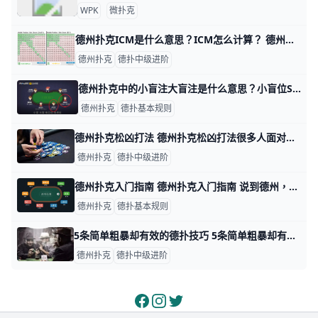
WPK
微扑克
德州扑克ICM是什么意思？ICM怎么计算？ 德州扑克ICM是什么意思？ICM怎么计算？ 因为最终桌不可避免的决定，你不想成为浪费巨大机会的人。因为最终桌明显的奖金跃升，你在这些场合的决定
德州扑克
德扑中级进阶
德州扑克中的小盲注大盲注是什么意思？小盲位SB和大盲位BB分别在什么位置？ 德州扑克中的小盲大盲是什么意思？小盲位SB和大盲位BB分别在什么位置？下面我们就为大家仔细解答一下。 小盲注英文全称为：Small Blind，
德州扑克
德扑基本规则
德州扑克松凶打法 德州扑克松凶打法很多人面对松凶玩家都会十分头疼，因为松凶玩家经常在进攻，不断的下注和加注让我们很难判断出究竟他的底牌是什么。但松凶要打好不容
德州扑克
德扑中级进阶
德州扑克入门指南 德州扑克入门指南 说到德州，人们总会不经意间联想到扒鸡和扑克，感叹德州人民在美食和娱乐上竟具有这样的智慧。只不过德州扒鸡源自于好客之乡山东德州
德州扑克
德扑基本规则
5条简单粗暴却有效的德扑技巧 5条简单粗暴却有效的德扑技巧 在我们刚接触德州扑克，了解最基本的规则后，会有一种德扑还挺简单的错觉，可一旦玩得多玩得深了，很多人就会被这个游戏
德州扑克
德扑中级进阶
Facebook
Instagram
Twitter