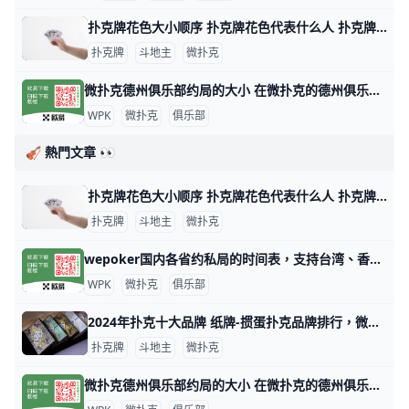
扑克牌花色大小顺序 扑克牌花色代表什么人 扑克牌分为四种花色：黑桃、方块、梅花和红桃，但各国人民都以本国民族文化对四种花色给予不同的文化阐述，比如说，中国人将四种花色理解为春、夏、秋
扑克牌
斗地主
微扑克
微扑克德州俱乐部约局的大小 在微扑克的德州俱乐部中，约局的大小通常取决于多个因素，包括玩家的资金实力、俱乐部的规则以及所选择的游戏类型。以下是一些关于微扑克德州俱乐部约
WPK
微扑克
俱乐部
🎻 熱門文章 👀
扑克牌花色大小顺序 扑克牌花色代表什么人 扑克牌分为四种花色：黑桃、方块、梅花和红桃，但各国人民都以本国民族文化对四种花色给予不同的文化阐述，比如说，中国人将四种花色理解为春、夏、秋
扑克牌
斗地主
微扑克
wepoker国内各省约私局的时间表，支持台湾、香港、澳门 WePoker（中文名：微扑克）是一个在线德州扑克平台，俱乐部提供各种级别的约局服务。WePoker的约私局时间表大致如下：本俱乐部支持台湾
WPK
微扑克
俱乐部
2024年扑克十大品牌 纸牌-掼蛋扑克品牌排行，微扑克牌哪个牌子好 2024年扑克十大品牌 十大扑克品牌排行榜，纸牌-掼蛋扑克品牌排行，扑克牌哪个牌子好 扑克什么牌子好？经专业评测的2024年扑克十大品牌名单发布
扑克牌
斗地主
微扑克
微扑克德州俱乐部约局的大小 在微扑克的德州俱乐部中，约局的大小通常取决于多个因素，包括玩家的资金实力、俱乐部的规则以及所选择的游戏类型。以下是一些关于微扑克德州俱乐部约