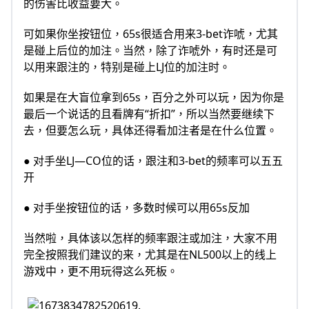
的伤害比收益要大。
可如果你坐按钮位，65s很适合用来3-bet诈唬，尤其
是碰上后位的加注。当然，除了诈唬外，有时还是可
以用来跟注的，特别是碰上LJ位的加注时。
如果是在大盲位拿到65s，百分之外可以玩，因为你是
最后一个说话的且看牌有“折扣”，所以当然要继续下
去，但要怎么玩，具体还得看加注者是在什么位置。
● 对手坐LJ—CO位的话，跟注和3-bet的频率可以五五
开
● 对手坐按钮位的话，多数时候可以用65s反加
当然啦，具体该以怎样的频率跟注或加注，大家不用
完全按照我们建议的来，尤其是在NL500以上的线上
游戏中，更不用玩得这么死板。