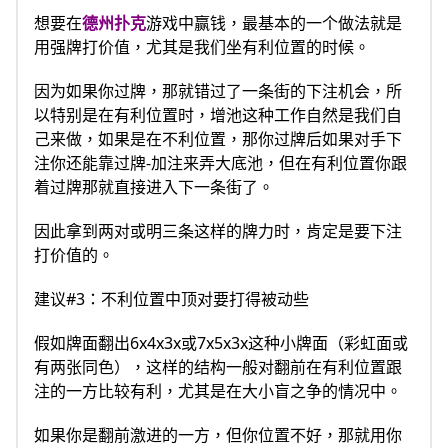
想要在
德州扑克
游戏中赢钱，最基本的一个做法就是
用强牌打价值，尤其是我们坐有利位置的时候。
因为如果你过牌，那就错过了一条街的下注机会，所
以特别是在有利位置时，增池这种工作自然是我们自
己来做，如果是在不利位置，那你过牌后如果对手下
注你还能靠过牌-加注来弄大底池，但在有利位置你跟
着过牌那就直接进入下一条街了。
因此拿到两对或明三条这样的牌力时，肯定是要下注
打价值的。
建议#3：不利位置中顶对要打得被动些
假如牌面翻出6x4x3x或7x5x3x这种小牌面（彩虹面或
有两张同色），这样的结构一般对翻前在有利位置跟
注的一方比较有利，尤其是在大小盲之争的情况中。
如果你是翻前激进的一方，但你位置不好，那就用你