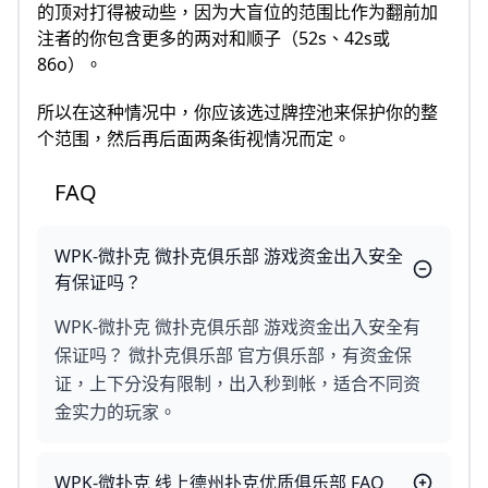
的顶对打得被动些，因为大盲位的范围比作为翻前加
注者的你包含更多的两对和顺子（52s、42s或
86o）。
所以在这种情况中，你应该选过牌控池来保护你的整
个范围，然后再后面两条街视情况而定。
FAQ
WPK-微扑克 微扑克俱乐部 游戏资金出入安全
有保证吗？
WPK-微扑克 微扑克俱乐部 游戏资金出入安全有
保证吗？ 微扑克俱乐部 官方俱乐部，有资金保
证，上下分没有限制，出入秒到帐，适合不同资
金实力的玩家。
WPK-微扑克 线上德州扑克优质俱乐部 FAQ