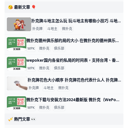
😘 最新文章 🎈
扑克牌斗地主怎么玩 玩斗地主有哪些小技巧 斗地主游戏玩法指南 扑克牌斗地主是一种三人玩的争先型牌类游戏，每局牌有一个玩家是“地主”，独自对抗另两个组成同盟的玩家。斗地主玩法比较简单，发牌时，庄家先从牌堆
扑克牌
斗地主
微扑克
微扑克德州俱乐部约局的大小 在微扑克的德州俱乐部中，约局的大小通常取决于多个因素，包括玩家的资金实力、俱乐部的规则以及所选择的游戏类型。以下是一些关于微扑克德州俱乐部约
WPK
微扑克
俱乐部
wepoker国内各省约私局的时间表，支持台湾、香港、澳门 WePoker（中文名：微扑克）是一个在线德州扑克平台，俱乐部提供各种级别的约局服务。WePoker的约私局时间表大致如下：本俱乐部支持台湾
WPK
微扑克
俱乐部
扑克牌花色大小顺序 扑克牌花色代表什么人 扑克牌分为四种花色：黑桃、方块、梅花和红桃，但各国人民都以本国民族文化对四种花色给予不同的文化阐述，比如说，中国人将四种花色理解为春、夏、秋
扑克牌
斗地主
微扑克
微扑克下载与安装方法2024最新版 微扑克（WePoker）是一款流行的德州扑克应用程序，可以在多个平台上下载和安装。以下是下载和安装微扑克的主要方法： 安卓设备安装 安卓用户可以
WPK
微扑克
俱乐部
🎺 熱門文章 👀