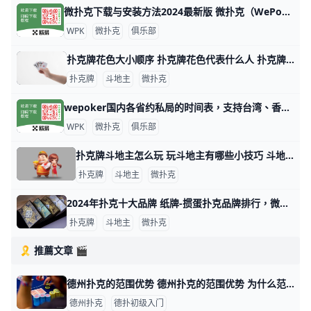
微扑克下载与安装方法2024最新版 微扑克（WePoker）是一款流行的德州扑克应用程序，可以在多个平台上下载和安装。以下是下载和安装微扑克的主要方法： 安卓设备安装 安卓用户可以
WPK
微扑克
俱乐部
扑克牌花色大小顺序 扑克牌花色代表什么人 扑克牌分为四种花色：黑桃、方块、梅花和红桃，但各国人民都以本国民族文化对四种花色给予不同的文化阐述，比如说，中国人将四种花色理解为春、夏、秋
扑克牌
斗地主
微扑克
wepoker国内各省约私局的时间表，支持台湾、香港、澳门 WePoker（中文名：微扑克）是一个在线德州扑克平台，俱乐部提供各种级别的约局服务。WePoker的约私局时间表大致如下：本俱乐部支持台湾
WPK
微扑克
俱乐部
扑克牌斗地主怎么玩 玩斗地主有哪些小技巧 斗地主游戏玩法指南 扑克牌斗地主是一种三人玩的争先型牌类游戏，每局牌有一个玩家是“地主”，独自对抗另两个组成同盟的玩家。斗地主玩法比较简单，发牌时，庄家先从牌堆
扑克牌
斗地主
微扑克
2024年扑克十大品牌 纸牌-掼蛋扑克品牌排行，微扑克牌哪个牌子好 2024年扑克十大品牌 十大扑克品牌排行榜，纸牌-掼蛋扑克品牌排行，扑克牌哪个牌子好 扑克什么牌子好？经专业评测的2024年扑克十大品牌名单发布
扑克牌
斗地主
微扑克
🎗️ 推薦文章 🎬
德州扑克的范围优势 德州扑克的范围优势 为什么范围优势很重要？ 范围优势很重要，因为随着你的范围优势变大，你能够有利可图地频繁下注。如果你的范围优势足够大，你可以采
德州扑克
德扑初级入门