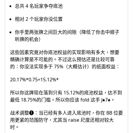
总共 4 名玩家争夺底池
相对 2 个玩家你没位置
你手里两张牌之间巨大的间隙（降低了你击中顺子
听牌的机会）
这些因素究竟对你底池权益的实现影响有多大，想要
精确计算是不可能的。不过这么预估还是比较可靠
的：你没法实现多于 75%（大概估计）的纸面权益：
20.17%*0.75=15.12%*
所以你这牌现在落到只有 15.12%的底池权益，达不到
最低 18.75%的门槛。所以你应该 fold 这手 J♠7♠。
战术调整❶：当已经有多人进入底池时，你在 BB 位要
用更紧的范围防守，尤其当 raise 尺度还相对较大
时。