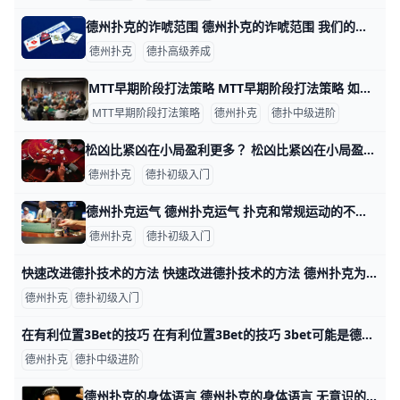
德州扑克的诈唬范围 德州扑克的诈唬范围 我们的诈唬最能打出弃牌率的情况，或许往往是那些大家平常不怎么诈唬的时刻。 最经典的时刻应该就是那种牌面全是高牌的超湿结构，多
德州扑克
德扑高级养成
MTT早期阶段打法策略 MTT早期阶段打法策略 如果你用打常规桌的方法去打MTT，那你是在犯大错。无论在MTT的任何阶段，你这样做都是错误的。今天我们就MTT早期谈论
MTT早期阶段打法策略
德州扑克
德扑中级进阶
松凶比紧凶在小局盈利更多？ 松凶比紧凶在小局盈利更多？ 许多打牌的前辈会跟你说，在低级别的牌桌上，紧能不亏，凶能盈利。但现在紧凶的打法在低级别桌子上盈利似乎越来越少，有数
德州扑克
德扑初级入门
德州扑克运气 德州扑克运气 扑克和常规运动的不同之处在于，玩家在短时间内经历了许多心理上的起伏。 无论你有多好，你都无法控制“运气”因素。因此，扑克对玩家调整
德州扑克
德扑初级入门
快速改进德扑技术的方法 快速改进德扑技术的方法 德州扑克为牌手们提供了各种各样改进游戏的方法，比如研究扑克理论，与其他牌手讨论复杂的扑克问题，经常在牌桌上和出色的牌手
德州扑克
德扑初级入门
在有利位置3Bet的技巧 在有利位置3Bet的技巧 3bet可能是德州扑克中最基本的一个概念，但你总是可以改进你的扑克技术，学习一些新东西。 职业牌手Chris Moorm
德州扑克
德扑中级进阶
德州扑克的身体语言 德州扑克的身体语言 无意识的暗示 暗示有两种类型: 无意识的暗示和故意的暗示。无意识的暗示是指某人感觉没人观察他时所做的暗示，或者他不知道自己在做