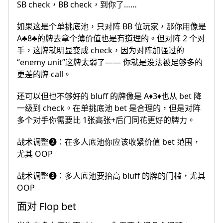
SB check，BB check，到你了……
如果这是个单挑底池，只对阵 BB 位玩家，那你用像是
A♣8♣的牌去拿个薄价值也是有道理的。但对阵 2 个对
手，这牌就明显变成 check，因为对阵加强过的
“enemy unit”这牌太弱了—— 你就是没法被足够多的
更差的牌 call。
还可以但也不够好的 bluff 的牌像是 A♦️3♦️也从 bet 降
一级到 check。在单挑底池 bet 是合理的，但是对阵
多个对手你需要比 1张高张+后门同花更好的牌力。
战术调整❷：在多人底池你应该收紧价值 bet 范围，
尤其 OOP
战术调整❸：多人底池要抬高 bluff 的牌的门槛，尤其
OOP
面对 Flop bet