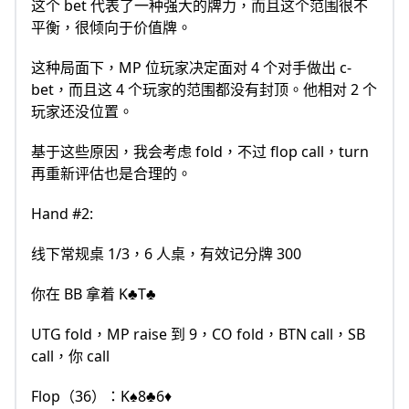
这个 bet 代表了一种强大的牌力，而且这个范围很不
平衡，很倾向于价值牌。
这种局面下，MP 位玩家决定面对 4 个对手做出 c-
bet，而且这 4 个玩家的范围都没有封顶。他相对 2 个
玩家还没位置。
基于这些原因，我会考虑 fold，不过 flop call，turn
再重新评估也是合理的。
Hand #2:
线下常规桌 1/3，6 人桌，有效记分牌 300
你在 BB 拿着 K♣️T♣️
UTG fold，MP raise 到 9，CO fold，BTN call，SB
call，你 call
Flop（36）：K♠8♣6♦️