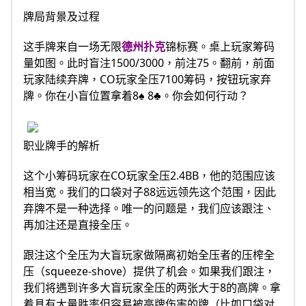
牌局背景及过程
这手牌来自一场无限
德州扑克
锦标赛。桌上玩家筹码
量如图。此时盲注1500/3000，前注75。翻前，前面
玩家陆续弃牌，CO玩家全压7100筹码，按钮玩家弃
牌。你在小盲位置拿着8♠ 8♣。你会如何行动？
职业牌手的解析
这个小筹码玩家在CO玩家全压2.4BB，他的范围应该
相当宽。我们的口袋对子88远远领先这个范围，因此
弃牌不是一种选择。唯一的问题是，我们应该跟注、
再加注还是直接全压。
跟注这个全压为大盲玩家做隔离初始全压者的压榨全
压（squeeze-shove）提供了机会。如果我们跟注，
我们将遇到许多大盲玩家全压的两张大于8的高牌。拿
着具有大量胜率但容易被高牌伤害的牌（比如口袋对