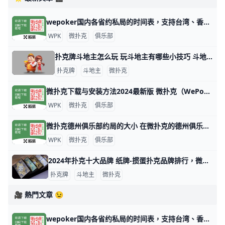
wepoker国内各省约私局的时间表，支持台湾、香港、澳门 WePoker（中文名：微扑克）是一个在线德州扑克平台，俱乐部提供各种级别的约局服务。WePoker的约私局时间表大致如下：本俱乐部支持台湾
WPK
微扑克
俱乐部
扑克牌斗地主怎么玩 玩斗地主有哪些小技巧 斗地主游戏玩法指南 扑克牌斗地主是一种三人玩的争先型牌类游戏，每局牌有一个玩家是“地主”，独自对抗另两个组成同盟的玩家。斗地主玩法比较简单，发牌时，庄家先从牌堆
扑克牌
斗地主
微扑克
微扑克下载与安装方法2024最新版 微扑克（WePoker）是一款流行的德州扑克应用程序，可以在多个平台上下载和安装。以下是下载和安装微扑克的主要方法： 安卓设备安装 安卓用户可以
WPK
微扑克
俱乐部
微扑克德州俱乐部约局的大小 在微扑克的德州俱乐部中，约局的大小通常取决于多个因素，包括玩家的资金实力、俱乐部的规则以及所选择的游戏类型。以下是一些关于微扑克德州俱乐部约
WPK
微扑克
俱乐部
2024年扑克十大品牌 纸牌-掼蛋扑克品牌排行，微扑克牌哪个牌子好 2024年扑克十大品牌 十大扑克品牌排行榜，纸牌-掼蛋扑克品牌排行，扑克牌哪个牌子好 扑克什么牌子好？经专业评测的2024年扑克十大品牌名单发布
扑克牌
斗地主
微扑克
🎥 熱門文章 😉
wepoker国内各省约私局的时间表，支持台湾、香港、澳门 WePoker（中文名：微扑克）是一个在线德州扑克平台，俱乐部提供各种级别的约局服务。WePoker的约私局时间表大致如下：本俱乐部支持台湾