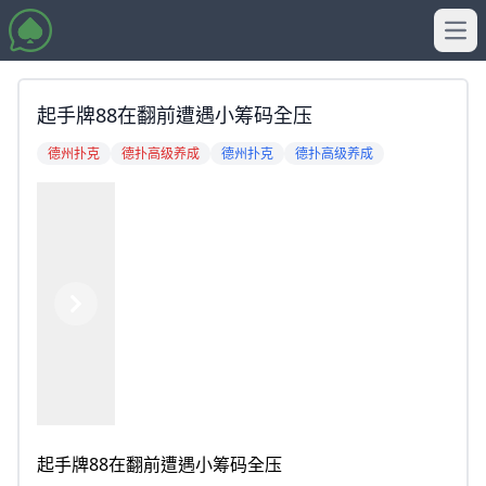
Ope
起手牌88在翻前遭遇小筹码全压
德州扑克
德扑高级养成
德州扑克
德扑高级养成
Previous
Next
起手牌88在翻前遭遇小筹码全压