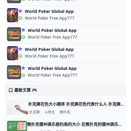
World Poker Global App
World Poker Free App777
World Poker Global App
World Poker Free App777
World Poker Global App
World Poker Free App777
World Poker Global App
World Poker Free App777
🎧 最新文章 🎮
扑克牌花色大小顺序 扑克牌花色代表什么人 扑克牌分为四种花色：黑桃、方块、梅花和红桃，但各国人民都以本国民族文化对四种花色给予不同的文化阐述，比如说，中国人将四种花色理解为春、夏、秋
扑克牌
斗地主
微扑克
微扑克德州俱乐部约局的大小 在微扑克的德州俱乐部中，约局的大小通常取决于多个因素，包括玩家的资金实力、俱乐部的规则以及所选择的游戏类型。以下是一些关于微扑克德州俱乐部约