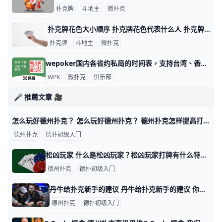
扑克牌
斗地主
微扑克
扑克牌花色大小顺序 扑克牌花色代表什么人 扑克牌分为四种花色：黑桃、方块、梅花和红桃，但各国人民都以本国民族文化对四种花色给予不同的文化阐述，比如说，中国人将四种花色理解为春、夏、秋
扑克牌
斗地主
微扑克
wepoker国内各省约私局的时间表，支持台湾、香港、澳门 WePoker（中文名：微扑克）是一个在线德州扑克平台，俱乐部提供各种级别的约局服务。WePoker的约私局时间表大致如下：本俱乐部支持台湾
WPK
微扑克
俱乐部
🎤 推薦文章 🎥
怎么玩好德州扑克？ 怎么玩好德州扑克？ 德州扑克怎样提高打牌技巧规则简单，要玩好却不容易。因为这个游戏不仅要靠运气，玩家之间更要斗智斗勇，比耐心，守纪律。 1、 不管
德州扑克
德扑初级入门
松凶玩家 什么是松凶玩家？松凶玩家打牌有什么特点？ 这么多年，大家总是反复问我这样一个问题：你如何对付松凶的牌手？最近又有读者问了，所以我决定把松凶的话
德州扑克
德扑初级入门
丹牛给扑克新手的建议 丹牛给扑克新手的建议 你我都听说过针对扑克新手的基本扑克策略，对于刚开始德州扑克之旅的新手来说，扑克论坛上满是各种各样的最好建议。 无论你是常规
德州扑克
德扑初级入门