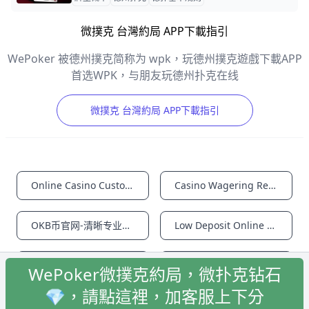
微撲克 台灣約局 APP下載指引
WePoker 被德州撲克简称为 wpk，玩德州撲克遊戲下載APP
首选WPK，与朋友玩德州扑克在线
微撲克 台灣約局 APP下載指引
Online Casino Customer Support and Help in the USA Explained
Casino Wagering Requirements and Rollover Rules in the USA Explained
OKB币官网-清晰专业的新兴资产行情平台
Low Deposit Online Casinos in the USA Explained
欧义数字货币APP使用教程
chanced social casino
WePoker微撲克約局，微扑克钻石
💎，請點這裡，加客服上下分
Facebook
Instagram
Twitter