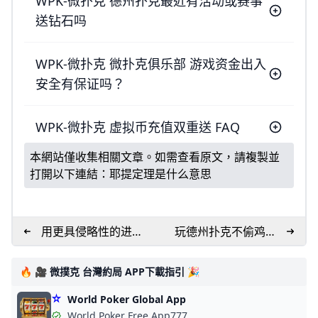
WPK-微扑克 德州扑克最近有活动或赛事
送钻石吗
WPK-微扑克 微扑克俱乐部 游戏资金出入
安全有保证吗？
WPK-微扑克 虚拟币充值双重送 FAQ
本網站僅收集相關文章。如需查看原文，請複製並
打開以下連結：
耶提定理是什么意思
用更具侵略性的进攻
玩德州扑克不偷鸡策
对付激进对手
略行吗？
🔥 🎥 微撲克 台灣約局 APP下載指引 🎉
World Poker Global App
World Poker Free App777