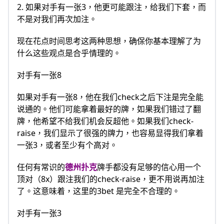
2. 如果对手有一张3，他更可能跟注，给我们下套，而
不是对我们再次加注。
现在花点时间思考这两种思想，确保你基本理解了为
什么这些观点是合乎情理的。
对手有一张8
如果对手有一张8，他在我们check之后下注是完全能
说通的。他们可能拿着最好的牌，如果我们错过了翻
牌，他希望不给我们机会反超他。如果我们check-
raise，我们显示了很强的牌力，也容易显得我们拿着
一张3，或者至少有个高对。
任何有常识的
德州扑克
牌手都没有足够的信心用一个
顶对（8x）跟注我们的check-raise，更不用说再加注
了。这意味着，这里的3bet 是完全不合理的。
对手有一张3