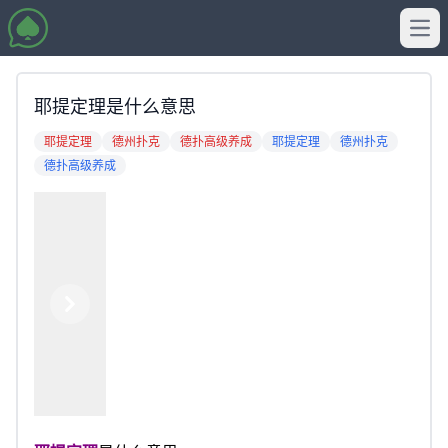
Ope
耶提定理是什么意思
耶提定理
德州扑克
德扑高级养成
耶提定理
德州扑克
德扑高级养成
Previous
Next