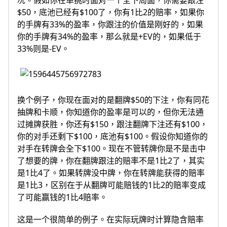
况。假如你在单挑时面对一个全下局面，你需要跟注
$50，底池已经有$100了，你有1比2的赔率，如果你
的手牌有33%的盈率，你跟注的价值是刚好的，如果
你的手牌有34%的盈率，那么就是+EV的，如果低于
33%则是-EV。
换个例子，你现在面对的是翻牌$50的下注，你有同花
抽牌和卡顺，你知道你的盈率是可以的，但你无法通
过摊牌获胜，你还有$150，跟注翻牌下注还有$100，
你的对手还剩下$100，底池有$100。假设你知道你的
对手在转牌会全下$100。现在不管转牌你是不是击中
了想要的牌，你在翻牌跟注的赔率不是1比2了，其实
是1比4了。如果转牌没中牌，你在转牌能获得的赔率
是1比3，区别在于从翻牌可能赔钱的1比2的赔率变成
了可能赢钱的1比4赔率。
这是一个很简单的例子。在实际玩牌时计算隐含赔率