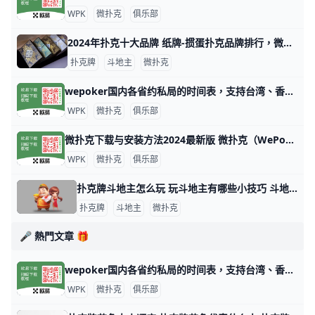
WPK
微扑克
俱乐部
2024年扑克十大品牌 纸牌-掼蛋扑克品牌排行，微扑克牌哪个牌子好 2024年扑克十大品牌 十大扑克品牌排行榜，纸牌-掼蛋扑克品牌排行，扑克牌哪个牌子好 扑克什么牌子好？经专业评测的2024年扑克十大品牌名单发布
扑克牌
斗地主
微扑克
wepoker国内各省约私局的时间表，支持台湾、香港、澳门 WePoker（中文名：微扑克）是一个在线德州扑克平台，俱乐部提供各种级别的约局服务。WePoker的约私局时间表大致如下：本俱乐部支持台湾
WPK
微扑克
俱乐部
微扑克下载与安装方法2024最新版 微扑克（WePoker）是一款流行的德州扑克应用程序，可以在多个平台上下载和安装。以下是下载和安装微扑克的主要方法： 安卓设备安装 安卓用户可以
WPK
微扑克
俱乐部
扑克牌斗地主怎么玩 玩斗地主有哪些小技巧 斗地主游戏玩法指南 扑克牌斗地主是一种三人玩的争先型牌类游戏，每局牌有一个玩家是“地主”，独自对抗另两个组成同盟的玩家。斗地主玩法比较简单，发牌时，庄家先从牌堆
扑克牌
斗地主
微扑克
🎤 熱門文章 🎁
wepoker国内各省约私局的时间表，支持台湾、香港、澳门 WePoker（中文名：微扑克）是一个在线德州扑克平台，俱乐部提供各种级别的约局服务。WePoker的约私局时间表大致如下：本俱乐部支持台湾
WPK
微扑克
俱乐部