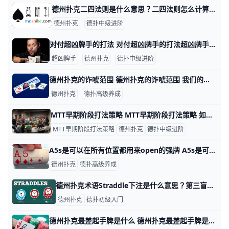
德州扑克二四法则是什么意思？二四法则怎么计算？ 二四法则是什么意思？ 德州扑克中的“二四法则”是用来计算成牌概率的，让你能快速计算出你想要的牌出现的概率。计算规则如下： 首先，德州扑克有个概念
德州扑克
德扑中级进阶
对付超凶牌手的打法 对付超凶牌手的打法超凶牌手很难对付，他们经常向你施压，迫使你做出艰难决定。即使你喜欢激烈的对抗和刺激的心理游戏，有时这种凶猛的进攻也会让你感
超凶牌手
德州扑克
德扑中级进阶
德州扑克的诈唬范围 德州扑克的诈唬范围 我们的诈唬最能打出弃牌率的情况，或许往往是那些大家平常不怎么诈唬的时刻。 最经典的时刻应该就是那种牌面全是高牌的超湿结构，多
德州扑克
德扑高级养成
MTT早期阶段打法策略 MTT早期阶段打法策略 如果你用打常规桌的方法去打MTT，那你是在犯大错。无论在MTT的任何阶段，你这样做都是错误的。今天我们就MTT早期谈论
MTT早期阶段打法策略
德州扑克
德扑中级进阶
A5s是可以在所有位置都用来open的强牌 A5s是可以在所有位置都用来open的强牌 A5s这手牌在过去几年的讨论度很高，进入了强牌行列，对翻前范围有所研究的人应该会注意到这手牌被纳入
德州扑克
德扑高级养成
德州扑克术语Straddle下注是什么意思？第三盲注是什么意思？ 理解Straddle有一个德扑术语可能会让任何现金桌新手内心感到恐惧——“我Straddle。”尽管这个词听起来像来自某个色情女星剧本的动作
德州扑克
德扑初级入门
德州扑克最差起手牌是什么 德州扑克最差起手牌是什么 很多玩家都说一个人玩德扑的技术有多高主要看其单挑能力。 有部分顶级职牌几乎只玩单挑，而圈内头部常规桌玩家中，很多人的单