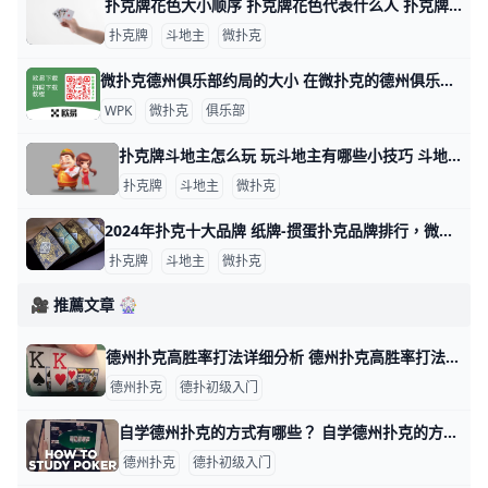
扑克牌花色大小顺序 扑克牌花色代表什么人 扑克牌分为四种花色：黑桃、方块、梅花和红桃，但各国人民都以本国民族文化对四种花色给予不同的文化阐述，比如说，中国人将四种花色理解为春、夏、秋
扑克牌
斗地主
微扑克
微扑克德州俱乐部约局的大小 在微扑克的德州俱乐部中，约局的大小通常取决于多个因素，包括玩家的资金实力、俱乐部的规则以及所选择的游戏类型。以下是一些关于微扑克德州俱乐部约
WPK
微扑克
俱乐部
扑克牌斗地主怎么玩 玩斗地主有哪些小技巧 斗地主游戏玩法指南 扑克牌斗地主是一种三人玩的争先型牌类游戏，每局牌有一个玩家是“地主”，独自对抗另两个组成同盟的玩家。斗地主玩法比较简单，发牌时，庄家先从牌堆
扑克牌
斗地主
微扑克
2024年扑克十大品牌 纸牌-掼蛋扑克品牌排行，微扑克牌哪个牌子好 2024年扑克十大品牌 十大扑克品牌排行榜，纸牌-掼蛋扑克品牌排行，扑克牌哪个牌子好 扑克什么牌子好？经专业评测的2024年扑克十大品牌名单发布
扑克牌
斗地主
微扑克
🎥 推薦文章 🎡
德州扑克高胜率打法详细分析 德州扑克高胜率打法详细分析 为德克萨斯扑克新手，确保不输，并尽可能多的接触各种不同的牌局，逐步积经验。德克萨斯扑克世界级大师Phil Hellm
德州扑克
德扑初级入门
自学德州扑克的方式有哪些？ 自学德州扑克的方式有哪些？ 在过去，我们不得不以一种相对艰难的方式去学习德州扑克。首先需要做的就是熟悉扑克的规则，然后和朋友或家人一起切磋，接
德州扑克
德扑初级入门