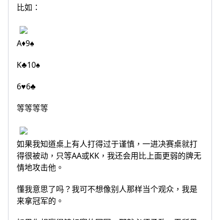
比如：
A♦9♠
K♣10♠
6♥6♣
等等等等
如果我知道桌上有人打得过于谨慎，一进决赛桌就打
得很被动，只等AA或KK，我还会用比上面更弱的牌无
情地攻击他。
懂我意思了吗？我可不想像别人那样当个观众，我是
来拿冠军的。