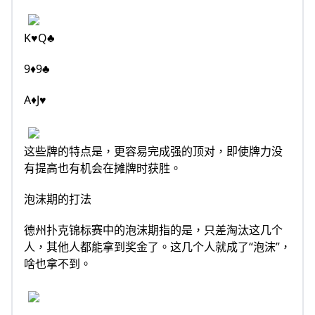
K♥Q♣
9♦9♣
A♦J♥
这些牌的特点是，更容易完成强的顶对，即使牌力没
有提高也有机会在摊牌时获胜。
泡沫期的打法
德州扑克锦标赛中的泡沫期指的是，只差淘汰这几个
人，其他人都能拿到奖金了。这几个人就成了“泡沫”，
啥也拿不到。