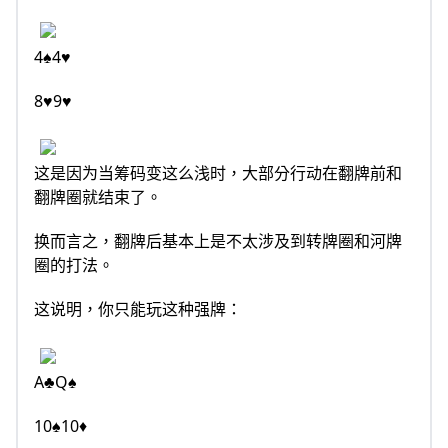
4♠4♥
8♥9♥
这是因为当筹码变这么浅时，大部分行动在翻牌前和
翻牌圈就结束了。
换而言之，翻牌后基本上是不太涉及到转牌圈和河牌
圈的打法。
这说明，你只能玩这种强牌：
A♣Q♠
10♠10♦