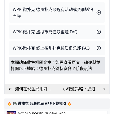
WPK-微扑克 德州扑克最近有活动或赛事送钻
石吗
WPK-微扑克 虚拟币充值双重送 FAQ
WPK-微扑克 线上德州扑克优质俱乐部 FAQ
本網站僅收集相關文章。如需查看原文，請複製並
打開以下連結：
德州扑克锦标赛各个阶段玩法
如何在现金局用好松
小球派策略，通过抢
凶打法
夺小底池积累筹码
🔥 🎮 微撲克 台灣約局 APP下載指引 🔥
WORLD POKER GLOBAL APP