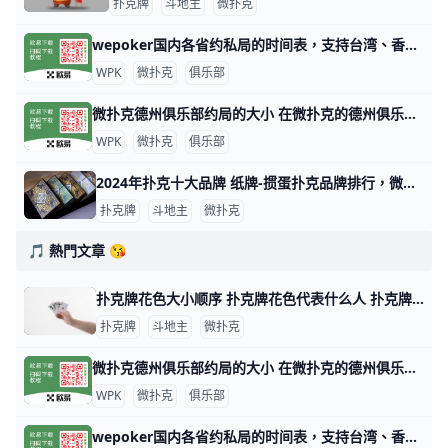
扑克牌
斗地主
微扑克
wepoker国内各省约私局的时间表，支持台湾、香港、澳门 WePoker（中文名：微扑克）是一个在线德州扑克平台，俱乐部提供各种级别的约局服务。WePoker的约私局时间表大致如下：本俱乐部支持台湾
WPK
微扑克
俱乐部
微扑克德州俱乐部约局的大小 在微扑克的德州俱乐部中，约局的大小通常取决于多个因素，包括玩家的资金实力、俱乐部的规则以及所选择的游戏类型。以下是一些关于微扑克德州俱乐部约
WPK
微扑克
俱乐部
2024年扑克十大品牌 纸牌-掼蛋扑克品牌排行，微扑克牌哪个牌子好 2024年扑克十大品牌 十大扑克品牌排行榜，纸牌-掼蛋扑克品牌排行，扑克牌哪个牌子好 扑克什么牌子好？经专业评测的2024年扑克十大品牌名单发布
扑克牌
斗地主
微扑克
🎵 熱門文章 😘
扑克牌花色大小顺序 扑克牌花色代表什么人 扑克牌分为四种花色：黑桃、方块、梅花和红桃，但各国人民都以本国民族文化对四种花色给予不同的文化阐述，比如说，中国人将四种花色理解为春、夏、秋
扑克牌
斗地主
微扑克
微扑克德州俱乐部约局的大小 在微扑克的德州俱乐部中，约局的大小通常取决于多个因素，包括玩家的资金实力、俱乐部的规则以及所选择的游戏类型。以下是一些关于微扑克德州俱乐部约
WPK
微扑克
俱乐部
wepoker国内各省约私局的时间表，支持台湾、香港、澳门 WePoker（中文名：微扑克）是一个在线德州扑克平台，俱乐部提供各种级别的约局服务。WePoker的约私局时间表大致如下：本俱乐部支持台湾