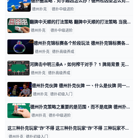
德扑圈策略：对手超凶怎么办？德州松凶型怎么对付？ 德扑圈策略：对手超凶怎么办？德州松凶型怎么对付？ 德友圈中的超凶牌手很难对付，他们经常向你施压，迫使你做出艰难的决定。即使你喜欢激烈的对抗和刺
德州扑克
德扑中级进阶
翻牌中天顺的打法策略 翻牌中天顺的打法策略 当我们在翻牌中了天顺，心情可能是… 可除了在心里偷偷清算对手的码量看看自己能靠这把赢多少票票之外，更重要的是
德州扑克
德扑中级进阶
德州扑克锦标赛各个阶段玩法 德州扑克锦标赛各个阶段玩法 上次我分享自己玩微级别游戏十多年的秘密心法。今天我再来说说锦标赛的玩法。 玩cash游戏，玩的是你自己口袋里的钞票。
德州扑克
德扑高级养成
河牌击中明三条A，如何榨干对手？ 1 牌局背景 无限德州扑克常规局，盲注级别：1/2，玩家筹码量如图： 翻前，你在大盲位拿到了A♥T♠，枪口位玩家平跟溜入（这是一位喜欢拿着投机牌平
德州扑克
德扑高级养成
德州扑克伙牌 德州扑克伙牌 一、什么是伙牌 同一个对手拥有多个账号在同一桌游戏，或者多个对手在同一桌互通信息进行游戏的行为，我们称为伙牌。 二、伙牌的优势 信息不
德州扑克
德扑初级入门
德州扑克策略之重要的是范围，而不是底牌 德州扑克策略之重要的是范围，而不是底牌 “我猜你是AK。”我的对手说。他刚刚在底池赔率只有5:４情况下用33跟注我的全压。他猜对了，我确实拿着
德州扑克
德扑中级进阶
这三种扑克玩家“诈”不得 这三种扑克玩家“诈”不得 三种玩家不能偷：第一，跟注站型。第二，比你打得好的高手。第三，好奇型，他们就喜欢探究你到底有啥牌。 松凶型玩家 他们会玩
德州扑克
德扑初级入门