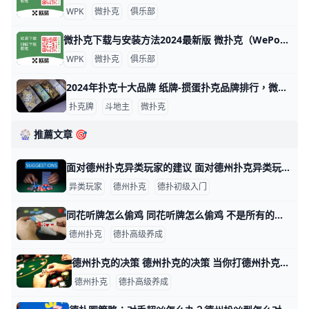
WPK
微扑克
俱乐部
微扑克下载与安装方法2024最新版 微扑克（WePoker）是一款流行的德州扑克应用程序，可以在多个平台上下载和安装。以下是下载和安装微扑克的主要方法： 安卓设备安装 安卓用户可以
WPK
微扑克
俱乐部
2024年扑克十大品牌 纸牌-掼蛋扑克品牌排行，微扑克牌哪个牌子好 2024年扑克十大品牌 十大扑克品牌排行榜，纸牌-掼蛋扑克品牌排行，扑克牌哪个牌子好 扑克什么牌子好？经专业评测的2024年扑克十大品牌名单发布
扑克牌
斗地主
微扑克
🎡 推薦文章 🎯
面对德州扑克异类玩家的建议 面对德州扑克异类玩家的建议 扑克玩家的类型有很多，每位牌手一定遇到过牌风异类的玩家，其中就包括狂妄下注的选手。在面对这类玩家时一定要学会区分实
异类玩家
德州扑克
德扑初级入门
同花听牌怎么偷鸡 同花听牌怎么偷鸡 不是所有的同花听牌都是一样的。这也许看起来很明显，但它使我们注意到了一个更基础的概念：不同的同花听牌局面需要不同的策略。 接下
德州扑克
德扑高级养成
德州扑克的决策 德州扑克的决策 当你打德州扑克时，你的长期成绩主要由你的决策和对手决策之间质量上的不同决定的。当然，你短期拿到的牌也会对你的输赢有巨大的影响。
德州扑克
德扑高级养成