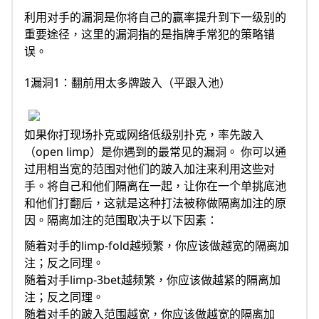
利用对手的漏洞是你将自己的赢率提升到下一级别的
重要途径，这里的漏洞指的是指牌手常犯的策略错
误。
1漏洞1：翻前用太多牌跛入（平跟入池）
如果你打现场扑克或网络低级别扑克，率先跛入
（open limp）是你遇到的最常见的漏洞。 你可以通
过用相当宽的范围对他们的跛入加注来利用这些对
手。将自己和他们隔离在一起，让你在一个单挑底池
和他们打翻后，这就是这种打法被称做隔离加注的原
因。隔离加注的范围取决于以下因素：
随着对手的limp-fold越频繁，你应该做越宽的隔离加
注；反之同理。
随着对手limp-3bet越频繁，你应该做越紧的隔离加
注；反之同理。
随着对手的跛入范围越宽，你应该做越宽的隔离加