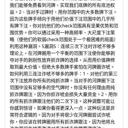
我们能够免费看到河牌，实现我们底牌的所有底池权
益。2、当对手过牌时，用你范围中的大多数牌下注。
因为这些牌手倾向于用他们价值下注范围中的几乎所
有牌下注，你对抗他们的check范围具有坚果优势和范
围优势。你可以通过采用一种高频率、大尺度下注策
略（使他们的软弱check范围处于一个极困难的局面）
利用这种漏洞。5漏洞5：连续三次下注时诈唬不够多
理论上，在河牌圈用一个平衡的范围下注使你能够剥
夺对手的剥削性放弃抓诈牌的选择，从而用价值牌榨
取到最大价值。但绝大多数牌手害怕在河牌圈诈唬。
如何利用三连注诈唬不够多的牌手：1、对他们的第三
次下注放弃你所有的纯抓诈牌。当对手的河牌圈下注
范围中没有足够多的空气牌时，你没有任何理由用纯
抓诈牌跟注，因为你抓诈唬会损失大量资金。2、用你
的所有抓诈牌跟注他们的二次下注。这种调整可能让
你感到惊讶，如果你看得更深入一点，这种玩法是非
常符合逻辑的。因为对手将很少在河牌圈尝试诈唬
你，你应该在转牌圈用所有抓诈牌跟注，因为他将允