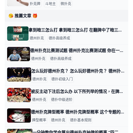
扑克牌
斗地主
微扑克
😘 推薦文章 🎁
拿到暗三怎么打 拿到暗三怎么打 在翻牌中了暗三的感觉，谁会不觉得爽？ 可此暗三非彼暗三，在翻牌中暗三的情况并都是一个样儿的。 我们玩暗三的方式会受各种不同因素的影
德州扑克
德扑高级养成
德州扑克比赛测试题 德州扑克比赛测试题 你在一个1000美元买入扑克锦标赛的后期阶段。盲注是15000/30000，你有1300000筹码。你在HJ位置拿着A♥ 1
德州扑克
德扑高级养成
怎么玩好德州扑克？ 怎么玩好德州扑克？ 德州扑克怎样提高打牌技巧规则简单，要玩好却不容易。因为这个游戏不仅要靠运气，玩家之间更要斗智斗勇，比耐心，守纪律。 1、 不管
德州扑克
德扑初级入门
被反主动下注后怎么办 以下所列举的情况，在牌局开始时，玩家的筹码量均为100BB。 被菜鸟反主动下注后怎么办？ 遭遇的情况 你用一手好牌在翻牌和转牌下注，一菜鸟过牌-跟
德州扑克
德扑中级进阶
德州扑克牌型概率 德州扑克牌型概率 这个专题的内容信息量很大、也不太易于消化，但我们还是愿意用德扑爱好者的精神来解读和尊重德州扑克这项游戏。 「www.moshi
牌型概率
德州扑克
德扑基本规则
一分钟教你学会算出德州扑克抽牌的概率 “四二法则”是一种估算概率的方法，让你能快速计算你想要的牌出现的概率。 比如：桌子上的牌是A-6-7-Q，而你的手牌是8-9。你想要再来一张5