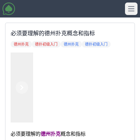
Ope
必须要理解的德州扑克概念和指标
德州扑克
德扑初级入门
德州扑克
德扑初级入门
Previous
Next
必须要理解的
德州扑克
概念和指标