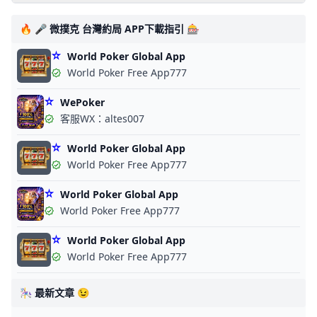
易犯的错误
🔥 🎤 微撲克 台灣約局 APP下載指引 🎰
World Poker Global App
World Poker Free App777
WePoker
客服WX：altes007
World Poker Global App
World Poker Free App777
World Poker Global App
World Poker Free App777
World Poker Global App
World Poker Free App777
🎠 最新文章 😉