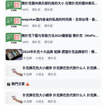
微扑克德州俱乐部约局的大小 在微扑克的德州俱乐部中，约局的大小通常取决于多个因素，包括玩家的资金实力、俱乐部的规则以及所选择的游戏类型。以下是一些关于微扑克德州俱乐部约
WPK
微扑克
俱乐部
wepoker国内各省约私局的时间表，支持台湾、香港、澳门 WePoker（中文名：微扑克）是一个在线德州扑克平台，俱乐部提供各种级别的约局服务。WePoker的约私局时间表大致如下：本俱乐部支持台湾
WPK
微扑克
俱乐部
微扑克下载与安装方法2024最新版 微扑克（WePoker）是一款流行的德州扑克应用程序，可以在多个平台上下载和安装。以下是下载和安装微扑克的主要方法： 安卓设备安装 安卓用户可以
WPK
微扑克
俱乐部
2024年扑克十大品牌 纸牌-掼蛋扑克品牌排行，微扑克牌哪个牌子好 2024年扑克十大品牌 十大扑克品牌排行榜，纸牌-掼蛋扑克品牌排行，扑克牌哪个牌子好 扑克什么牌子好？经专业评测的2024年扑克十大品牌名单发布
扑克牌
斗地主
微扑克
扑克牌花色大小顺序 扑克牌花色代表什么人 扑克牌分为四种花色：黑桃、方块、梅花和红桃，但各国人民都以本国民族文化对四种花色给予不同的文化阐述，比如说，中国人将四种花色理解为春、夏、秋
扑克牌
斗地主
微扑克
🎬 熱門文章 🎪
扑克牌花色大小顺序 扑克牌花色代表什么人 扑克牌分为四种花色：黑桃、方块、梅花和红桃，但各国人民都以本国民族文化对四种花色给予不同的文化阐述，比如说，中国人将四种花色理解为春、夏、秋
扑克牌
斗地主
微扑克