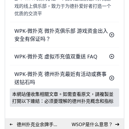
戏的线上俱乐部，致力于为德扑爱好者打造一个
优质的交流平
WPK-微扑克 微扑克俱乐部 游戏资金出入
安全有保证吗？
WPK-微扑克 虚拟币充值双重送 FAQ
WPK-微扑克 德州扑克最近有活动或赛事
送钻石吗
本網站僅收集相關文章。如需查看原文，請複製並
打開以下連結：
必须要理解的德州扑克概念和指标
德州扑克业余牌手容
WSOP是什么意思？