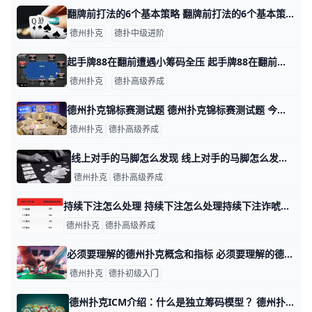
翻牌前打法的6个基本策略 翻牌前打法的6个基本策略 扑克的起手牌有1326种。翻牌前即使在六人桌，每个位置的打法也很复杂。总的打法变化非常多。但是还是需要有一个基本的策
德州扑克
德扑中级进阶
起手牌88在翻前遭遇小筹码全压 起手牌88在翻前遭遇小筹码全压 牌局背景及过程 这手牌来自一场无限德州扑克锦标赛。桌上玩家筹码量如图。此时盲注1500/3000，前注75。翻前
德州扑克
德扑高级养成
德州扑克锦标赛测试题 德州扑克锦标赛测试题 今天放送的8道题，是用来测测大家对于德州扑克锦标赛策略的掌握程度。 ps：答案&解析及匹配pro会在文章末尾公布。
德州扑克
德扑高级养成
线上对手的马脚怎么发现 线上对手的马脚怎么发现 随着德州扑克游戏的发展，玩家的整体水平跟着提高，所以如今想在牌桌挣到钱就变得越来越不容易，而我们在牌桌上收集到的每一份
德州扑克
德扑高级养成
持续下注怎么处理 持续下注怎么处理持续下注诈唬是牌手们学习翻后策略时最先学到的一个概念。许多扑克书常常建议我们“翻前加注，如果你得到一个跟注，你通常应该在翻牌
德州扑克
德扑高级养成
必须要理解的德州扑克概念和指标 必须要理解的德州扑克概念和指标 排除了结果的干扰，我们的学习上了数学和逻辑的轨道，在短期内可以有一个非常大的进步。这个进步来自知识的积累。 德州
德州扑克
德扑初级入门
德州扑克ICM介绍：什么是独立筹码模型？ 德州扑克ICM介绍：什么是独立筹码模型？ 在理论盛行的现代，完全凭感觉打扑克锦标赛的时代早已一去不复返了。 几年前，胜率和赔率等基本数学术语的引