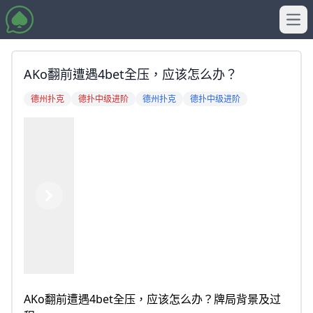
Ope
AKo翻前遭遇4bet全压，应该怎么办？
德州扑克
德扑中级进阶
德州扑克
德扑中级进阶
Previous
Next
AKo翻前遭遇4bet全压，应该怎么办？牌局背景及过