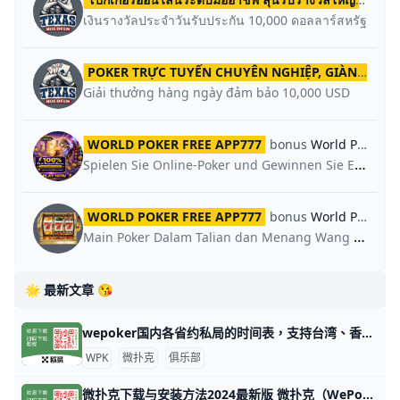
เงินรางวัลประจำวันรับประกัน 10,000 ดอลลาร์สหรัฐ
POKER TRỰC TUYẾN CHUYÊN NGHIỆP, GIÀNH GIẢI THƯỞNG HẤP DẪN
Giải thưởng hàng ngày đảm bảo 10,000 USD
WORLD POKER FREE APP777
bonus
World Poker Global App
Spielen Sie Online-Poker und Gewinnen Sie Echtes Geld.
WORLD POKER FREE APP777
bonus
World Poker Global App
Main Poker Dalam Talian dan Menang Wang Sebenar.
🌟 最新文章 😘
wepoker国内各省约私局的时间表，支持台湾、香港、澳门 WePoker（中文名：微扑克）是一个在线德州扑克平台，俱乐部提供各种级别的约局服务。WePoker的约私局时间表大致如下：本俱乐部支持台湾
WPK
微扑克
俱乐部
微扑克下载与安装方法2024最新版 微扑克（WePoker）是一款流行的德州扑克应用程序，可以在多个平台上下载和安装。以下是下载和安装微扑克的主要方法： 安卓设备安装 安卓用户可以