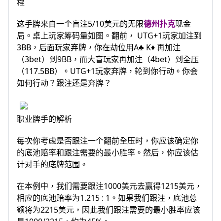
程
这手牌来自一个盲注5/10美元的无限
德州扑克
现金
局。桌上玩家筹码量如图。翻前， UTG+1玩家加注到
3BB，后面玩家弃牌，你在劫位用A♣ K♦ 再加注
（3bet）到9BB，而大盲玩家再加注（4bet）到全压
（117.5BB）。UTG+1玩家弃牌，轮到你行动。你会
如何行动？跟注还是弃牌？
职业牌手的解析
每次你考虑是否跟注一个翻前全压时，你应该确定你
的底池赔率和跟注需要的最小胜率。然后，你应该估
计对手的底牌范围。
在本例中，我们需要跟注1000美元去赢得1215美元，
相应的底池赔率为1.215 : 1。如果我们跟注，底池总
额将为2215美元，因此我们跟注需要的最小胜率应该