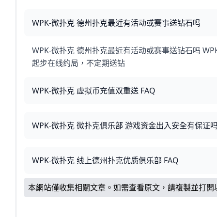
WPK-微扑克 德州扑克最近有活动或赛事送钻石吗
WPK-微扑克 德州扑克最近有活动或赛事送钻石吗 W
起步在线约局，不定期送钻
WPK-微扑克 虚拟币充值双重送 FAQ
WPK-微扑克 微扑克俱乐部 游戏资金出入安全有保证
WPK-微扑克 线上德州扑克优质俱乐部 FAQ
本網站僅收集相關文章。如需查看原文，請複製並打開