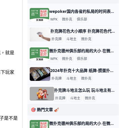
wepoker国内各省约私局的时间表，支持台湾、香港、澳门 WePoker（中文名：微扑克）是一个在线德州扑克平台，俱乐部提供各种级别的约局服务。WePoker的约私局时间表大致如下：本俱乐部支持台湾
WPK
微扑克
俱乐部
扑克牌花色大小顺序 扑克牌花色代表什么人 扑克牌分为四种花色：黑桃、方块、梅花和红桃，但各国人民都以本国民族文化对四种花色给予不同的文化阐述，比如说，中国人将四种花色理解为春、夏、秋
扑克牌
斗地主
微扑克
微扑克德州俱乐部约局的大小 在微扑克的德州俱乐部中，约局的大小通常取决于多个因素，包括玩家的资金实力、俱乐部的规则以及所选择的游戏类型。以下是一些关于微扑克德州俱乐部约
况，就是
WPK
微扑克
俱乐部
2024年扑克十大品牌 纸牌-掼蛋扑克品牌排行，微扑克牌哪个牌子好 2024年扑克十大品牌 十大扑克品牌排行榜，纸牌-掼蛋扑克品牌排行，扑克牌哪个牌子好 扑克什么牌子好？经专业评测的2024年扑克十大品牌名单发布
态下玩家
扑克牌
斗地主
微扑克
扑克牌斗地主怎么玩 玩斗地主有哪些小技巧 斗地主游戏玩法指南 扑克牌斗地主是一种三人玩的争先型牌类游戏，每局牌有一个玩家是“地主”，独自对抗另两个组成同盟的玩家。斗地主玩法比较简单，发牌时，庄家先从牌堆
扑克牌
斗地主
微扑克
🎯 熱門文章 🎻
小子是不是
微扑克德州俱乐部约局的大小 在微扑克的德州俱乐部中，约局的大小通常取决于多个因素，包括玩家的资金实力、俱乐部的规则以及所选择的游戏类型。以下是一些关于微扑克德州俱乐部约