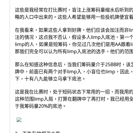
这些是我经常在打比赛时，盲注上涨筹码量缩水后听到
略的人口中出来的。这些人希望能够用一些投机牌便宜看
在我看来，如果这些人拿到好牌，他们应该会加注而非li
注的情况，这点我不否认，假设多人limp入底池，第一
limp的人，如果是短筹码，你见过几次他们是用AA跟着
那我们完全可以认为所有limp入底池的选手，他们的范
那么在知道这种信息后，当我们筹码量介于25BB时，
牌中，前面已有两个对手limp入，小盲位也limp，因
下，十有八九能够立马拿下底池。
这是我在比赛时，处于短码状态下常用的一招，而我用的
这种范围limp入局，打算在翻牌中了再打时，我已经
于我筹码量20%的底池。