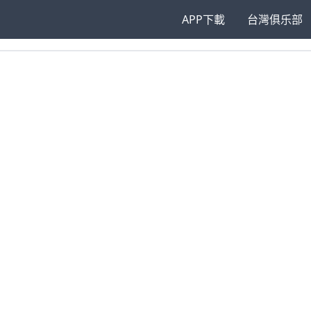
APP下載
台灣俱乐部