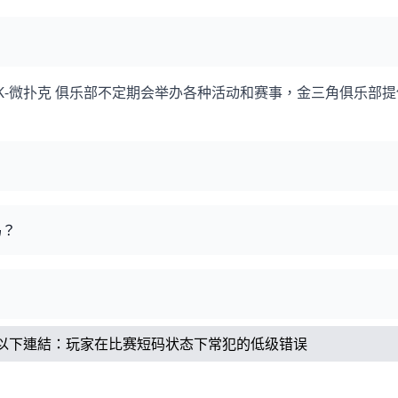
PK-微扑克 俱乐部不定期会举办各种活动和赛事，金三角俱乐部提供
吗？
以下連結：
​玩家在比赛短码状态下常犯的低级错误