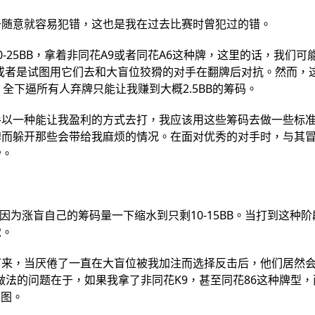
于随意就容易犯错，这也是我在过去比赛时曾犯过的错。
25BB，拿着非同花A9或者同花A6这种牌，这里的话，我们可
，或者是试图用它们去和大盲位狡猾的对手在翻牌后对抗。然而，
全下逼所有人弃牌只能让我赚到大概2.5BB的筹码。
手以一种能让我盈利的方式去打，我应该用这些筹码去做一些标
牌而躲开那些会带给我麻烦的情况。在面对优秀的对手时，与其
妙。
现因为涨盲自己的筹码量一下缩水到只剩10-15BB。当打到这种
觉。
下来，当厌倦了一直在大盲位被我加注而选择反击后，他们居然
种做法的问题在于，如果我拿了非同花K9，甚至同花86这种牌型
可图。