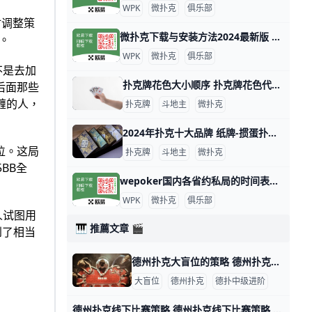
WPK
微扑克
俱乐部
时调整策
微扑克下载与安装方法2024最新版 微扑克（WePoker）是一款流行的德州扑克应用程序，可以在多个平台上下载和安装。以下是下载和安装微扑克的主要方法： 安卓设备安装 安卓用户可以
。
WPK
微扑克
俱乐部
不是去加
扑克牌花色大小顺序 扑克牌花色代表什么人 扑克牌分为四种花色：黑桃、方块、梅花和红桃，但各国人民都以本国民族文化对四种花色给予不同的文化阐述，比如说，中国人将四种花色理解为春、夏、秋
后面那些
缠的人，
扑克牌
斗地主
微扑克
2024年扑克十大品牌 纸牌-掼蛋扑克品牌排行，微扑克牌哪个牌子好 2024年扑克十大品牌 十大扑克品牌排行榜，纸牌-掼蛋扑克品牌排行，扑克牌哪个牌子好 扑克什么牌子好？经专业评测的2024年扑克十大品牌名单发布
位。这局
扑克牌
斗地主
微扑克
BB全
wepoker国内各省约私局的时间表，支持台湾、香港、澳门 WePoker（中文名：微扑克）是一个在线德州扑克平台，俱乐部提供各种级别的约局服务。WePoker的约私局时间表大致如下：本俱乐部支持台湾
WPK
微扑克
俱乐部
人试图用
🎹 推薦文章 🎬
到了相当
德州扑克大盲位的策略 德州扑克大盲位的策略 在其他时候，你在大盲位的策略应该和小盲位类似。而当面对某位玩家加注时，你可以放弃要么三次下注要么弃牌的策略，而更多时候采
大盲位
德州扑克
德扑中级进阶
德州扑克线下比赛策略 德州扑克线下比赛策略 线下比赛策略繁多，但是你掌握了下面的几个知识点，你就是出师玩家了！ 观察行动（不入局时） — 大家应该养成就算不入局也留意其他