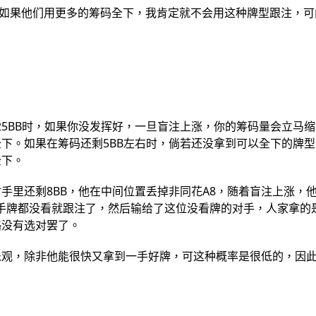
，如果他们用更多的筹码全下，我肯定就不会用这种牌型跟注，可
25BB时，如果你没发挥好，一旦盲注上涨，你的筹码量会立马
下。如果在筹码还剩5BB左右时，倘若还没拿到可以全下的牌型
全下。
手里还剩8BB，他在中间位置丢掉非同花A8，随着盲注上涨，
起手牌都没看就跟注了，然后输给了这位没看牌的对手，人家拿的是
略没有选对罢了。
乐观，除非他能很快又拿到一手好牌，可这种概率是很低的，因