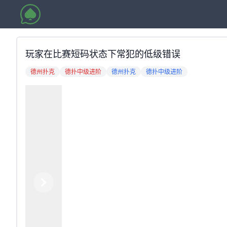
​玩家在比赛短码状态下常犯的低级错误
德州扑克
德扑中级进阶
德州扑克
德扑中级进阶
Previous
Next