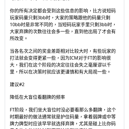
你的所有决定都会受到这些信息的影响，比方说短码
玩家码量只剩3bb时，大家的策略跟他的码量只剩
10bb时是非常不同的，当短码玩家手里只剩3bb时，
大家弃牌的次数往往会多一些，直到他出局了才会有
所改变。
当各名次之间的奖金差距相对比较大时，有些玩家的
打法就会变得更紧一些，因为ICM对于FT的影响很
大，我们在这个阶段的决定往往会失之毫厘谬以千
里，所以在决策时就应该更谨慎和有大局观一些。
建议#2
降低在大盲位看翻牌的频率
FT阶段，我们坐大盲位时没必要看那么多翻牌，这个
时期最好的做法通常就是护住码量，拿着弱牌或中等
牌力牌型时应该早早就选择弃牌，尤其是碰上比你码