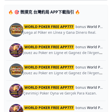
强听牌，你真能打好
唬真言
它？
🔥 🎯 微撲克 台灣約局 APP下載指引 🔥
WORLD POKER FREE APP777
bonus
World Poker Global App
Juega al Póker en Línea y Gana Dinero Real.
WORLD POKER FREE APP777
bonus
World Poker Global App
Jouez au Poker en Ligne et Gagnez de l'Argent Réel.
WORLD POKER FREE APP777
bonus
World Poker Global App
Jouez au Poker en Ligne et Gagnez de l'Argent Réel.
WORLD POKER FREE APP777
bonus
World Poker Global App
Çevrimiçi Poker Oyna ve Gerçek Para Kazan.
WORLD POKER FREE APP777
bonus
World Poker Global App