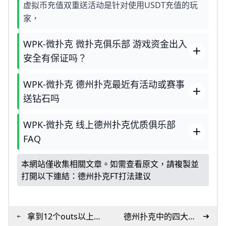
虚拟币充值双重送活动是针对使用USDT充值的玩
家，
WPK-微扑克 微扑克俱乐部 游戏资金出入
安全有保证吗？
WPK-微扑克 德州扑克最近有活动或赛事
送钻石吗
WPK-微扑克 线上德州扑克优质俱乐部
FAQ
本網站僅收集相關文章。如需查看原文，請複製並
打開以下連結：
德州扑克FT打法建议
拿到12个outs以上的
德州扑克中的四大诈