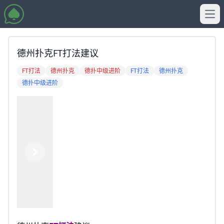
Ope
德州扑克FT打法建议
FT打法
德州扑克
德扑中级进阶
FT打法
德州扑克
德扑中级进阶
Previous
Next