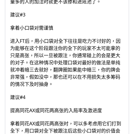
量多的人的加注时就更不该掺和进底池了。
建议#3
拿着小口袋对需谨慎
进入FT后，用小口袋对全下往往是吃力不讨好的，因
为能够在这个阶段跟注你的全下的玩家不太可能拿的
只是高张，所以一旦被跟注，你通常碰上的会是更大
的对子。在这种情况中处理口袋对最好的做法是单纯
就冲着暗三去就好，翻牌圈如果能中暗三，你的牌会
非常强，假如没中，那也还可以在不用损失太多筹码
的情况下及时抽身。
建议#4
提高同花AX或同花两高张的入局率及激进度
拿着同花AX或同花两高张时，可以多考虑用它们打到
全下，用口袋对全下被跟注后这些小口袋对的价值会