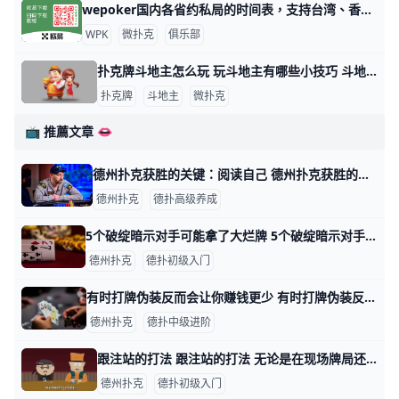
wepoker国内各省约私局的时间表，支持台湾、香港、澳门 WePoker（中文名：微扑克）是一个在线德州扑克平台，俱乐部提供各种级别的约局服务。WePoker的约私局时间表大致如下：本俱乐部支持台湾
WPK
微扑克
俱乐部
扑克牌斗地主怎么玩 玩斗地主有哪些小技巧 斗地主游戏玩法指南 扑克牌斗地主是一种三人玩的争先型牌类游戏，每局牌有一个玩家是“地主”，独自对抗另两个组成同盟的玩家。斗地主玩法比较简单，发牌时，庄家先从牌堆
扑克牌
斗地主
微扑克
📺 推薦文章 👄
德州扑克获胜的关键：阅读自己 德州扑克获胜的关键：阅读自己 阅读其他玩家是一项非常有用的技能。有很多关于这个主题的书，它们集中在告诉、下注模式、游戏风格等方面。 Mike Caro的
德州扑克
德扑高级养成
5个破绽暗示对手可能拿了大烂牌 5个破绽暗示对手可能拿了大烂牌 之前我们跟大家分享过当对手拿到大牌时可能出现的一些微表情，今天我们再来看看，如果对手拿到的底牌不尽人意时，可能
德州扑克
德扑初级入门
有时打牌伪装反而会让你赚钱更少 有时打牌伪装反而会让你赚钱更少 在扑克中会伪装是一项关键，但面对某些玩家时，伪装反而会让你赢钱更少。 德州扑克这项游戏经常需要伪装。诈唬、慢打和
德州扑克
德扑中级进阶
跟注站的打法 跟注站的打法 无论是在现场牌局还是线上低注额德州扑克，总是能看到一些不论自身牌力如何总是不停跟注的“铁头鱼”（跟注站玩家），就好像他们天生不具
德州扑克
德扑初级入门