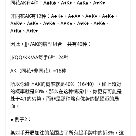
同花AK有4种：A♣K♣、A♦K♦、A♠K♠、A♥K♥
非同花AK有12种：A♣K♠、A♣A♥、A♣K♦、A♠K♣、
A♠K♥、A♠K♦、A♥K♣、A♥K♠、A♥K♦、A♦K♣、
A♦K♠、A♦K♥
因此，JJ+/AK的牌型组合一共有40种：
JJ/QQ/KK/AA每手6种=24种
AK（同花+非同花）=16种
所以你碰上AK的概率就是40%（16/40），碰上超对
的概率就是60%，那么在这种情况中，你更有可能是
处于4:1的劣势，而非是那种略有优势的抛硬币的局
面。
● 例子2：
某对手开局加注的范围占了所有起手牌中的近8%，这