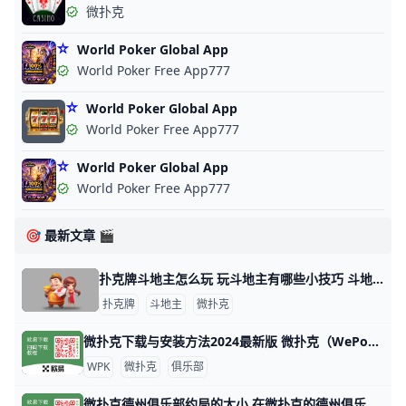
微扑克
World Poker Global App
World Poker Free App777
World Poker Global App
World Poker Free App777
World Poker Global App
World Poker Free App777
🎯 最新文章 🎬
扑克牌斗地主怎么玩 玩斗地主有哪些小技巧 斗地主游戏玩法指南 扑克牌斗地主是一种三人玩的争先型牌类游戏，每局牌有一个玩家是“地主”，独自对抗另两个组成同盟的玩家。斗地主玩法比较简单，发牌时，庄家先从牌堆
扑克牌
斗地主
微扑克
微扑克下载与安装方法2024最新版 微扑克（WePoker）是一款流行的德州扑克应用程序，可以在多个平台上下载和安装。以下是下载和安装微扑克的主要方法： 安卓设备安装 安卓用户可以
WPK
微扑克
俱乐部
微扑克德州俱乐部约局的大小 在微扑克的德州俱乐部中，约局的大小通常取决于多个因素，包括玩家的资金实力、俱乐部的规则以及所选择的游戏类型。以下是一些关于微扑克德州俱乐部约