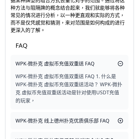
据某种牌型的组合方式去量化对手的范围。通过将这
种方法与阻隔牌的概念结合起来，我们就能够将各种
常见的情况进行分析，以一种更直观和实际的方式，
而不是仅凭感觉和猜测，来对范围是如何构成的进行
更深入的了解。
FAQ
WPK-微扑克 虚拟币充值双重送 FAQ
WPK-微扑克 虚拟币充值双重送 FAQ 1. 什么是
WPK-微扑克 虚拟币充值双重送活动？ WPK-微扑
克 虚拟币充值双重送活动是针对使用USDT充值
的玩家，
WPK-微扑克 线上德州扑克优质俱乐部 FAQ