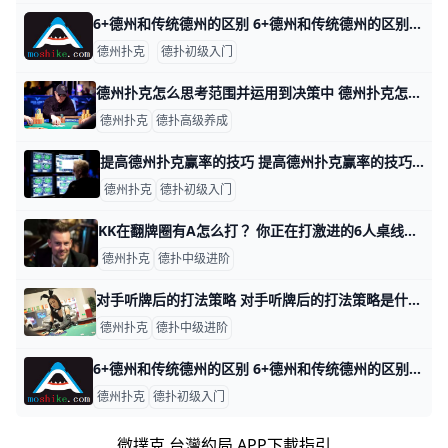
6+德州和传统德州的区别 6+德州和传统德州的区别 6+德州在每条街的派牌和下注也基本和传统德州一样，唯一有一点区别的是在河牌圈的派牌。这个全新的游戏在河牌圈是给每位在
德州扑克
德扑初级入门
德州扑克怎么思考范围并运用到决策中 德州扑克怎么思考范围并运用到决策中 导语如果说我在无限注德州扑克的升级过程中有一堂课经过了一再的学习，那就是手牌范围，包括你自己的和对手的。你
德州扑克
德扑高级养成
提高德州扑克赢率的技巧 提高德州扑克赢率的技巧 德州扑克是一种艰难的游戏。成为一名赢利牌手只是少数牌手享有的权利。牌手们为了达到和维持正值赢率（win rate）需要投
德州扑克
德扑初级入门
KK在翻牌圈有A怎么打？ 你正在打激进的6人桌线上游戏。这手牌桌上弃牌到按钮位置，他加注到8刀。按钮位置玩家的风格介于TAG/LAG之间，比较平均，相当优秀，你还没见
德州扑克
德扑中级进阶
对手听牌后的打法策略 对手听牌后的打法策略是什么？ 德州扑克中的一个最讨厌的事情就是——发牌完成了一手听牌，而你没有拿到那个听牌。这篇短文提供的建议将帮你使这种体验
德州扑克
德扑中级进阶
6+德州和传统德州的区别 6+德州和传统德州的区别 6+德州在每条街的派牌和下注也基本和传统德州一样，唯一有一点区别的是在河牌圈的派牌。这个全新的游戏在河牌圈是给每位在
德州扑克
德扑初级入门
微撲克 台灣約局 APP下載指引