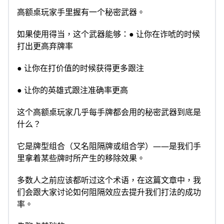
高额桌玩家手里握有一个秘密武器。
如果使用得当，这个武器能够：● 让你在诈唬的时候
打出更高弃牌率
● 让你在打价值的时候获得更多跟注
● 让你的英雄式跟注准确率更高
这个高额桌玩家几乎每手牌都会用的秘密武器到底是
什么？
它是牌型组合（又名阻隔牌或组合学）——是我们手
里拿着某些牌时所产生的移除效果。
多数人之前应该都听过这个术语，在这篇文章中，我
们会跟大家讨论如何阻隔效应去提升我们打法的成功
率。