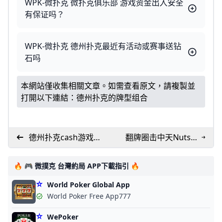
WPK-微扑克 微扑克俱乐部 游戏资金出入安全
有保证吗？
WPK-微扑克 德州扑克最近有活动或赛事送钻
石吗
本網站僅收集相關文章。如需查看原文，請複製並
打開以下連結：
德州扑克的牌型组合
德州扑克cash游戏技
翻牌圈击中天Nuts
巧
花，应该埋伏还是加
注？
🔥 🎮 微撲克 台灣約局 APP下載指引 🔥
World Poker Global App
World Poker Free App777
WePoker