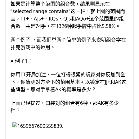
如果是计算整个范围的组合数，结果则显示在
“selected range contains”这一栏，就上图的范围而
言，TT+、AJs+、KQs、QJs和AQo+这个范围里的组
合数一共是74手，在1326种起手牌中占比5.58%。
两个例子 下面我们举两个简单的例子来说明组合学在
扑克游戏中的运用。
● 例子1：
你用TT开局加注，一位打得很紧的玩家对你反加到全
下，你猜测对方全下的范围基本可以锁定在JJ+和AK这
些牌型。那对手拿着AK的概率是多少？
上面已经提过，口袋对的组合有6种，那AK有多少
种？