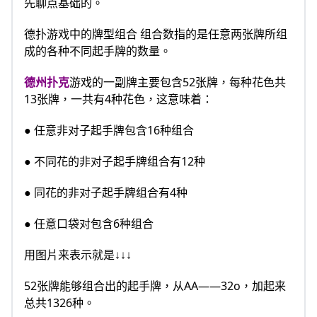
先聊点基础的。
德扑游戏中的牌型组合 组合数指的是任意两张牌所组
成的各种不同起手牌的数量。
德州扑克
游戏的一副牌主要包含52张牌，每种花色共
13张牌，一共有4种花色，这意味着：
● 任意非对子起手牌包含16种组合
● 不同花的非对子起手牌组合有12种
● 同花的非对子起手牌组合有4种
● 任意口袋对包含6种组合
用图片来表示就是↓↓↓
52张牌能够组合出的起手牌，从AA——32o，加起来
总共1326种。