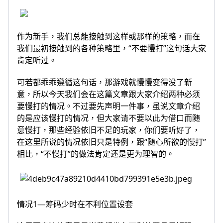
作为新手，我们总能接触到这样或那样的策略，而在
我们最初接触到的各种策略里，“不要慢打”这句话大家
肯定听过。
可若都乖乖遵循这句话，那游戏就慢慢变得没了新
意，所以今天我们会在这篇文章跟大家介绍两种必须
要慢打的情况。不过要先声明一件事，虽说文章介绍
的是应该慢打的情况，但大家请不要以此为借口而随
意慢打，那些经验依旧不足的玩家，你们要听好了，
在这里所说的情况依旧只是特例，跟“随心所欲的慢打”
相比，“不慢打”的做法肯定还是更为理智的。
情况1—筹码少时在不利位置设套