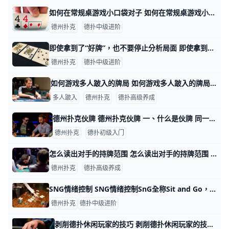
如何在常规桌游戏小口袋对子 如何在常规桌游戏小口袋对子 “便宜入局，试图在翻牌圈拿到暗三条，然后希望对手为你支付”——这种极其简单的玩法可能是大多数牌手游戏小口袋对子的方
德州扑克
德扑中级进阶
即使拿到了“好牌”，也不要停止分析局面 即使拿到了“好牌”，也不要停止分析局面 有时一个牌手会击中一张或几张看似非常完美的公共牌。“哈，那恰好是我期待的翻牌！” 这个牌手心里想。 这种“
德州扑克
德扑中级进阶
如何游戏多人跛入的牌局 如何游戏多人跛入的牌局 我们应该都打过这种牌局——每一手牌的翻前都有很多跛入玩家（limper），翻后有许多人竞争底池。这种动态在网络扑克微注
多人跛入
德州扑克
德扑高级养成
德州扑克伙牌 德州扑克伙牌 一、什么是伙牌 同一个对手拥有多个账号在同一桌游戏，或者多个对手在同一桌互通信息进行游戏的行为，我们称为伙牌。 二、伙牌的优势 信息不
德州扑克
德扑初级入门
怎么读出对手的持牌范围 怎么读出对手的持牌范围 读牌是一个通过分析所获信息重新评估对手起手牌的过程。为重新评估，你需要问自己多个问题，每个问题都是为了缩小对手可能的持
德州扑克
德扑高级养成
SNG情绪控制 SNG情绪控制SnG全称Sit and Go，分单桌、多桌及单挑模式。作为初学者，应该先从单桌模式开始，待自己的技术提高到一定程度时，再向多桌和单挑
德州扑克
德扑中级进阶
剥削德扑休闲玩家的技巧 剥削德扑休闲玩家的技巧 休闲玩家（recreational player）是德州扑克的动力之源。若没有他们，这种游戏很难存在，因为游戏将变成强悍