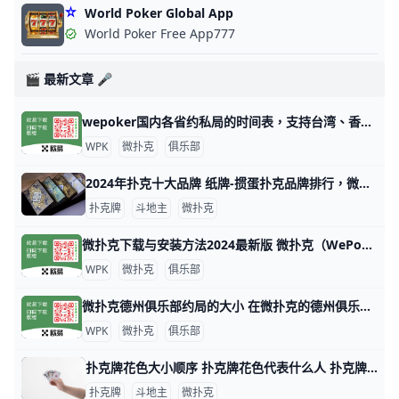
World Poker Global App
World Poker Free App777
🎬 最新文章 🎤
wepoker国内各省约私局的时间表，支持台湾、香港、澳门 WePoker（中文名：微扑克）是一个在线德州扑克平台，俱乐部提供各种级别的约局服务。WePoker的约私局时间表大致如下：本俱乐部支持台湾
WPK
微扑克
俱乐部
2024年扑克十大品牌 纸牌-掼蛋扑克品牌排行，微扑克牌哪个牌子好 2024年扑克十大品牌 十大扑克品牌排行榜，纸牌-掼蛋扑克品牌排行，扑克牌哪个牌子好 扑克什么牌子好？经专业评测的2024年扑克十大品牌名单发布
扑克牌
斗地主
微扑克
微扑克下载与安装方法2024最新版 微扑克（WePoker）是一款流行的德州扑克应用程序，可以在多个平台上下载和安装。以下是下载和安装微扑克的主要方法： 安卓设备安装 安卓用户可以
WPK
微扑克
俱乐部
微扑克德州俱乐部约局的大小 在微扑克的德州俱乐部中，约局的大小通常取决于多个因素，包括玩家的资金实力、俱乐部的规则以及所选择的游戏类型。以下是一些关于微扑克德州俱乐部约
WPK
微扑克
俱乐部
扑克牌花色大小顺序 扑克牌花色代表什么人 扑克牌分为四种花色：黑桃、方块、梅花和红桃，但各国人民都以本国民族文化对四种花色给予不同的文化阐述，比如说，中国人将四种花色理解为春、夏、秋
扑克牌
斗地主
微扑克