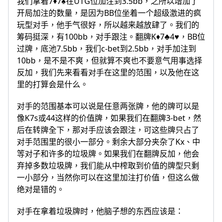
我们拿着7♦7♠在UTG位加注到3.5bb，之所以增加了
开局加注的数量，是因为BB位坐着一个超级激进的疯
玩型对手，他手气很好，所以越来越放肆了。我们的
筹码挺深，有100bb，对手跟注。翻牌K♦7♣4♥，BB位
过牌，底池7.5bb，我们c-bet到2.5bb，对手加注到
10bb，是不是不爽，但就算不爽也不要意气用事选择
反加，我们先来看看对手在这里的范围，以及他在这
里的打算会是什么。
对手的范围基本可以说是任意两张牌，他的牌可以是
像K7s或44这样的价值牌，如果我们在翻牌3-bet，然
后在转牌全下，那对手应该会跟注，可这些牌只占了
对手范围里的很小一部分。剩余大部分夹杂了Kx、中
等对子和许多的垃圾牌。如果我们在翻牌反加，他会
弃掉多数垃圾牌，我们能从中榨取到价值的牌型只剩
一小部分，当然你可以在这里加注打价值，但这么做
绝对是错的。
对手在拿着垃圾牌时，他脑子想的东西应该是：