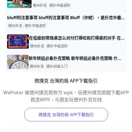
德州扑克
德扑中级进阶
bluff的注意事项 bluff的注意事项 Bluff（诈唬），是扑克中最容易用、运用得最多的技巧。也是因为bluff很简单，才使很多人认为扑克是一个运气主导的游戏
德州扑克
德扑中级进阶
在低级别常规桌怎么对付打得松和打得紧的对手 在低级别常规桌怎么对付打得松和打得紧的对手 这些年我出过的书，都是主讲1/2刀、2/5刀的打法，看完这些书，大家大致会对这个游戏的基本知识有个
德州扑克
德扑中级进阶
新年转运必备扑克策略 新年转运必备扑克策略 什么是快乐？我也不知道答案。在过去一年中我在这个问题上我钻研了很久，可依旧是迷茫的。我一直在寻找真正的答案，但始终都没有
德州扑克
德扑初级入门
微撲克 台灣約局 APP下載指引
WePoker 被德州撲克简称为 wpk，玩德州撲克遊戲下載APP
首选WPK，与朋友玩德州扑克在线
微撲克 台灣約局 APP下載指引