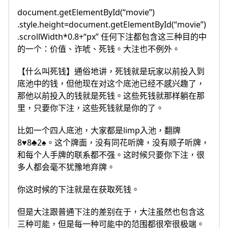
document.getElementById(“movie”)
.style.height=document.getElementById(“movie”)
.scrollWidth*0.8+“px” 任何下注都包含这三种目的中
的一个：价值、诈唬、死钱。大注也不例外。
【什么叫死钱】通俗地讲，死钱就是玩家以前投入到
底池中的钱，但他现在对这个底池已经不感兴趣了，
那他以前投入的钱就是死钱。这些死钱就那样躺在那
里，只要你下注，这些死钱就是你的了。
比如一个四人底池，大家都是limp入池，翻牌
8♥8♣2♠。这个牌面，没有同花听牌，没有顺子听牌，
和每个人手牌的联系都不强。这时候只要你下注，很
多人都会毫不犹豫地弃牌。
你这时候的下注就是在获取死钱。
但是大注跟普通下注的差别在于，大注虽然也包含这
三种可能，但是每一种可能中的范围都很窄很极端。