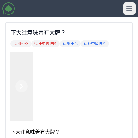
Ope
下大注意味着有大牌？
德州扑克
德扑中级进阶
德州扑克
德扑中级进阶
Previous
Next
下大注意味着有大牌？