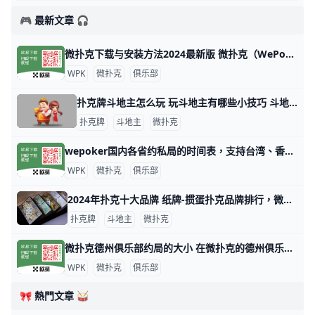
🎮 最新文章 🎧
微扑克下载与安装方法2024最新版 微扑克（WePoker）是一款流行的德州扑克应用程序，可以在多个平台上下载和安装。以下是下载和安装微扑克的主要方法： 安卓设备安装 安卓用户可以
WPK
微扑克
俱乐部
扑克牌斗地主怎么玩 玩斗地主有哪些小技巧 斗地主游戏玩法指南 扑克牌斗地主是一种三人玩的争先型牌类游戏，每局牌有一个玩家是“地主”，独自对抗另两个组成同盟的玩家。斗地主玩法比较简单，发牌时，庄家先从牌堆
扑克牌
斗地主
微扑克
wepoker国内各省约私局的时间表，支持台湾、香港、澳门 WePoker（中文名：微扑克）是一个在线德州扑克平台，俱乐部提供各种级别的约局服务。WePoker的约私局时间表大致如下：本俱乐部支持台湾
WPK
微扑克
俱乐部
2024年扑克十大品牌 纸牌-掼蛋扑克品牌排行，微扑克牌哪个牌子好 2024年扑克十大品牌 十大扑克品牌排行榜，纸牌-掼蛋扑克品牌排行，扑克牌哪个牌子好 扑克什么牌子好？经专业评测的2024年扑克十大品牌名单发布
扑克牌
斗地主
微扑克
微扑克德州俱乐部约局的大小 在微扑克的德州俱乐部中，约局的大小通常取决于多个因素，包括玩家的资金实力、俱乐部的规则以及所选择的游戏类型。以下是一些关于微扑克德州俱乐部约
WPK
微扑克
俱乐部
🎀 熱門文章 🥁