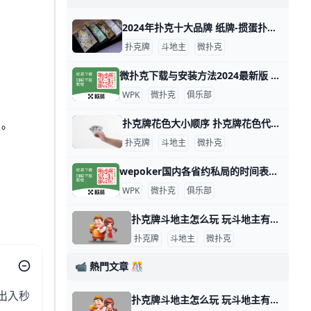
2024年扑克十大品牌 纸牌-掼蛋扑克品牌排行，微扑克牌哪个牌子好 2024年扑克十大品牌 十大扑克品牌排行榜，纸牌-掼蛋扑克品牌排行，扑克牌哪个牌子好 扑克什么牌子好？经专业评测的2024年扑克十大品牌名单发布
扑克牌
斗地主
微扑克
微扑克下载与安装方法2024最新版 微扑克（WePoker）是一款流行的德州扑克应用程序，可以在多个平台上下载和安装。以下是下载和安装微扑克的主要方法： 安卓设备安装 安卓用户可以
WPK
微扑克
俱乐部
扑克牌花色大小顺序 扑克牌花色代表什么人 扑克牌分为四种花色：黑桃、方块、梅花和红桃，但各国人民都以本国民族文化对四种花色给予不同的文化阐述，比如说，中国人将四种花色理解为春、夏、秋
。
扑克牌
斗地主
微扑克
wepoker国内各省约私局的时间表，支持台湾、香港、澳门 WePoker（中文名：微扑克）是一个在线德州扑克平台，俱乐部提供各种级别的约局服务。WePoker的约私局时间表大致如下：本俱乐部支持台湾
WPK
微扑克
俱乐部
扑克牌斗地主怎么玩 玩斗地主有哪些小技巧 斗地主游戏玩法指南 扑克牌斗地主是一种三人玩的争先型牌类游戏，每局牌有一个玩家是“地主”，独自对抗另两个组成同盟的玩家。斗地主玩法比较简单，发牌时，庄家先从牌堆
扑克牌
斗地主
微扑克
📹 熱門文章 🎊
出入秒
扑克牌斗地主怎么玩 玩斗地主有哪些小技巧 斗地主游戏玩法指南 扑克牌斗地主是一种三人玩的争先型牌类游戏，每局牌有一个玩家是“地主”，独自对抗另两个组成同盟的玩家。斗地主玩法比较简单，发牌时，庄家先从牌堆