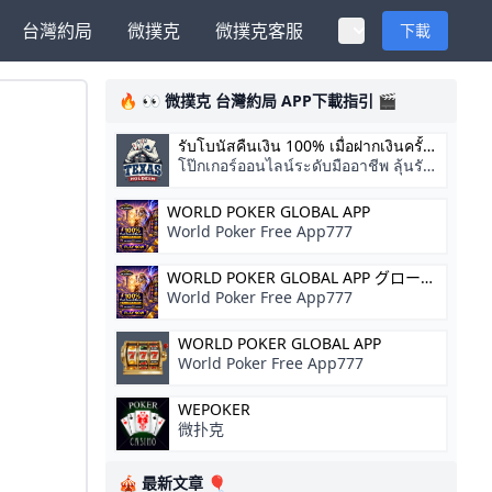
台灣約局
微撲克
微撲克客服
下載
🔥 👀 微撲克 台灣約局 APP下載指引 🎬
รับโบนัสคืนเงิน 100% เมื่อฝากเงินครั้ง
แรก
โป๊กเกอร์ออนไลน์ระดับมืออาชีพ ลุ้นรับ
รางวัลใหญ่
WORLD POKER GLOBAL APP
World Poker Free App777
WORLD POKER GLOBAL APP グローバ
ル
World Poker Free App777
WORLD POKER GLOBAL APP
World Poker Free App777
WEPOKER
微扑克
🎪 最新文章 🎈