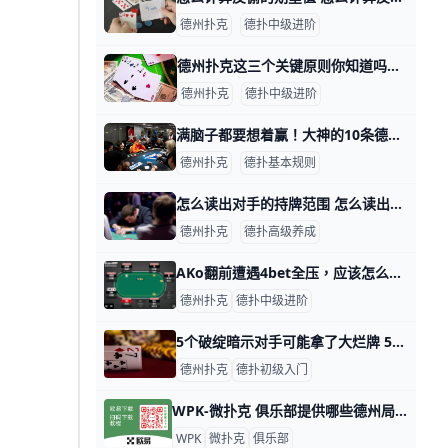
德州扑克
德扑中级进阶
德州扑克这三个关键原则你知道吗？ 德州扑克这三个关键原则你知道吗？ 德州扑克有三大原则是所有玩德州扑克的朋友都必须知道的，那就是了解对手、科学打牌和资金管理。 要打好德州扑克的最
德州扑克
德扑中级进阶
满脑子都要想着赢！大神的10条德扑建议 本文作者Chris Moorman是线上扑克世界的一个传奇。来自英国的他是全球首位线上锦标赛收入超过1000万美元大关的扑克玩家。他碾压各大锦
德州扑克
德扑基本规则
怎么读出对手的持牌范围 怎么读出对手的持牌范围 读牌是一个通过分析所获信息重新评估对手起手牌的过程。为重新评估，你需要问自己多个问题，每个问题都是为了缩小对手可能的持
德州扑克
德扑高级养成
AKo翻前遭遇4bet全压，应该怎么办？ AKo翻前遭遇4bet全压，应该怎么办？牌局背景及过程 这手牌来自一个盲注5/10美元的无限德州扑克现金局。桌上玩家筹码量如图。翻前， UTG+
德州扑克
德扑中级进阶
5个破绽暗示对手可能拿了大烂牌 5个破绽暗示对手可能拿了大烂牌 之前我们跟大家分享过当对手拿到大牌时可能出现的一些微表情，今天我们再来看看，如果对手拿到的底牌不尽人意时，可能
德州扑克
德扑初级入门
WPK-微扑克 俱乐部提供哪些德州局，级别上限是多少？ WPK-微扑克 俱乐部提供哪些德州局，级别上限是多少？ WPK小级别约局：2/4 WPK中级别约局：5/10 到 10/20 WPK约局高级别：20/40 如有其
WPK
微扑克
俱乐部