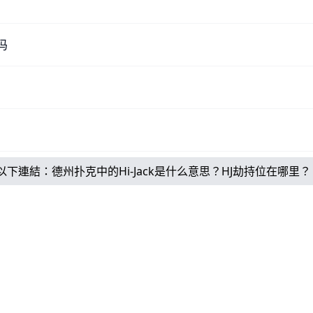
吗
以下連結：
德州扑克中的Hi-Jack是什么意思？HJ劫持位在哪里？