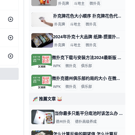
扑克牌
斗地主
微扑克
扑克牌花色大小顺序 扑克牌花色代表什么人 扑克牌分为四种花色：黑桃、方块、梅花和红桃，但各国人民都以本国民族文化对四种花色给予不同的文化阐述，比如说，中国人将四种花色理解为春、夏、秋
扑克牌
斗地主
微扑克
2024年扑克十大品牌 纸牌-掼蛋扑克品牌排行，微扑克牌哪个牌子好 2024年扑克十大品牌 十大扑克品牌排行榜，纸牌-掼蛋扑克品牌排行，扑克牌哪个牌子好 扑克什么牌子好？经专业评测的2024年扑克十大品牌名单发布
扑克牌
斗地主
微扑克
微扑克下载与安装方法2024最新版 微扑克（WePoker）是一款流行的德州扑克应用程序，可以在多个平台上下载和安装。以下是下载和安装微扑克的主要方法： 安卓设备安装 安卓用户可以
WPK
微扑克
俱乐部
微扑克德州俱乐部约局的大小 在微扑克的德州俱乐部中，约局的大小通常取决于多个因素，包括玩家的资金实力、俱乐部的规则以及所选择的游戏类型。以下是一些关于微扑克德州俱乐部约
WPK
微扑克
俱乐部
🎢 推薦文章 🥁
当你最多只能平分底池时该怎么办 有这样一手牌。 1-2-5现场三盲注无限德州游戏，9人桌。 我AKo（o代表off suit，指不同花色）在枪口加注到25，只有枪口+2 猥琐男跟。
德州扑克
德扑高级养成
怎么计算反偷的期望值 怎么计算反偷的期望值 全下反抢，或加注反偷，是扑克玩家不能缺少的一招。的确，如果没有攻击死钱的能力，一个人在锦标赛中生存的希望就很渺茫&nda