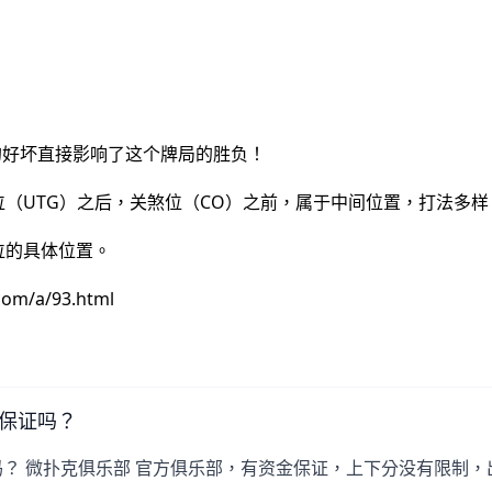
的好坏直接影响了这个牌局的胜负！
口位（UTG）之后，关煞位（CO）之前，属于中间位置，打法多样
持位的具体位置。
/a/93.html
有保证吗？
证吗？ 微扑克俱乐部 官方俱乐部，有资金保证，上下分没有限制，